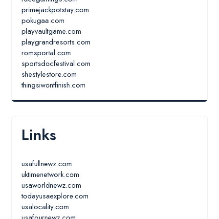
primejackpotstay.com
pokugaa.com
playvaultgame.com
playgrandresorts.com
romsportal.com
sportsdocfestival.com
shestylestore.com
thingsiwontfinish.com
Links
usafullnewz.com
uktimenetwork.com
usaworldnewz.com
todayusaexplore.com
usalocality.com
usafournewz.com