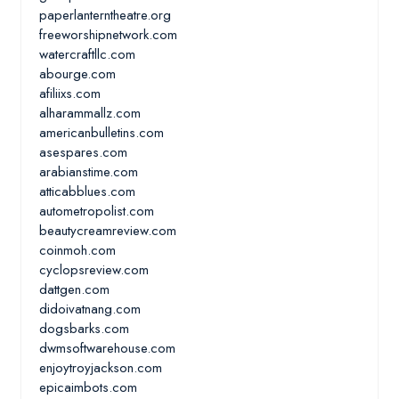
paperlanterntheatre.org
freeworshipnetwork.com
watercraftllc.com
abourge.com
afiliixs.com
alharammallz.com
americanbulletins.com
asespares.com
arabianstime.com
atticabblues.com
autometropolist.com
beautycreamreview.com
coinmoh.com
cyclopsreview.com
dattgen.com
didoivatnang.com
dogsbarks.com
dwmsoftwarehouse.com
enjoytroyjackson.com
epicaimbots.com