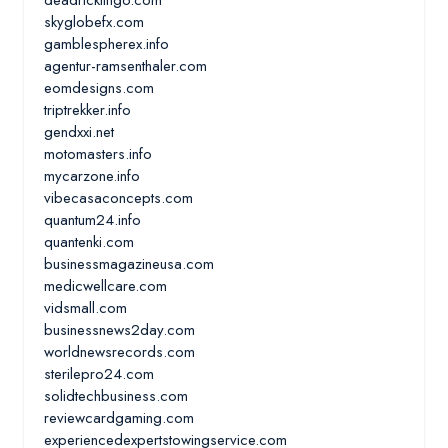
deadricklingo.com
skyglobefx.com
gamblespherex.info
agentur-ramsenthaler.com
eomdesigns.com
triptrekker.info
gendxxi.net
motomasters.info
mycarzone.info
vibecasaconcepts.com
quantum24.info
quantenki.com
businessmagazineusa.com
medicwellcare.com
vidsmall.com
businessnews2day.com
worldnewsrecords.com
sterilepro24.com
solidtechbusiness.com
reviewcardgaming.com
experiencedexpertstowingservice.com