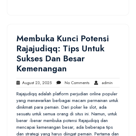
Membuka Kunci Potensi
Rajajudiqq: Tips Untuk
Sukses Dan Besar
Kemenangan
August
No
admin
August 23, 2025
No Comments
admin
23,
Comments
Rajajudiqq adalah platform perjudian online populer
2025
yang menawarkan berbagai macam permainan untuk
dinikmati para pemain. Dari poker ke slot, ada
sesuatu untuk semua orang di situs ini. Namun, untuk
benar -benar membuka potensi Rajajudiqq dan
mencapai kemenangan besar, ada beberapa tips
dan strategi yang harus diingat pemain. Pertama dan