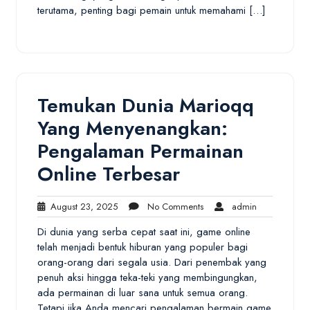
terutama, penting bagi pemain untuk memahami […]
Temukan Dunia Marioqq
Yang Menyenangkan:
Pengalaman Permainan
Online Terbesar
August
No
admin
August 23, 2025
No Comments
admin
23,
Comments
Di dunia yang serba cepat saat ini, game online
2025
telah menjadi bentuk hiburan yang populer bagi
orang-orang dari segala usia. Dari penembak yang
penuh aksi hingga teka-teki yang membingungkan,
ada permainan di luar sana untuk semua orang.
Tetapi jika Anda mencari pengalaman bermain game