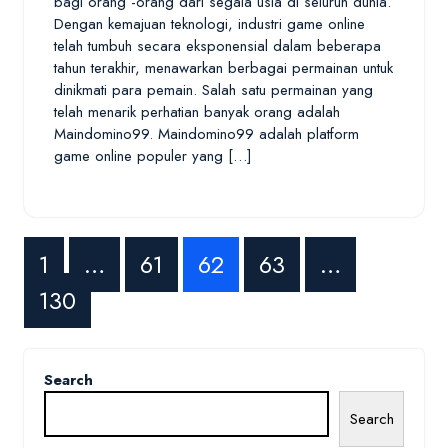
bagi orang -orang dari segala usia di seluruh dunia.
Dengan kemajuan teknologi, industri game online
telah tumbuh secara eksponensial dalam beberapa
tahun terakhir, menawarkan berbagai permainan untuk
dinikmati para pemain. Salah satu permainan yang
telah menarik perhatian banyak orang adalah
Maindomino99. Maindomino99 adalah platform
game online populer yang […]
Posts
1
…
61
62
63
…
pagination
130
Search
Search