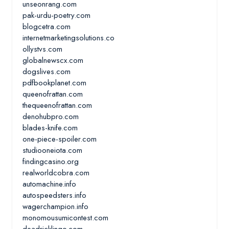
unseonrang.com
pak-urdu-poetry.com
blogcetra.com
internetmarketingsolutions.co
ollystvs.com
globalnewscx.com
dogslives.com
pdfbookplanet.com
queenofrattan.com
thequeenofrattan.com
denohubpro.com
blades-knife.com
one-piece-spoiler.com
studiooneiota.com
findingcasino.org
realworldcobra.com
automachine.info
autospeedsters.info
wagerchampion.info
monomousumicontest.com