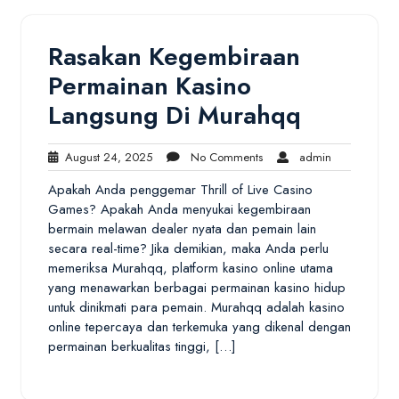
Rasakan Kegembiraan
Permainan Kasino
Langsung Di Murahqq
August
No
admin
August 24, 2025
No Comments
admin
24,
Comments
Apakah Anda penggemar Thrill of Live Casino
2025
Games? Apakah Anda menyukai kegembiraan
bermain melawan dealer nyata dan pemain lain
secara real-time? Jika demikian, maka Anda perlu
memeriksa Murahqq, platform kasino online utama
yang menawarkan berbagai permainan kasino hidup
untuk dinikmati para pemain. Murahqq adalah kasino
online tepercaya dan terkemuka yang dikenal dengan
permainan berkualitas tinggi, […]