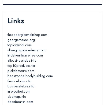
Links
thecedarglenmaltshop.com
georgemason.org
topicinhindi.com
uklanguageacademy.com
lindehealthcarefree.com
allbusinessjobs.info
top10products.net
pickabatours.com
beastmode-bodybuilding.com
financelplan.info
businessfuture.info
infojudibet.com
cbdmap.info
deanbeanxn.com