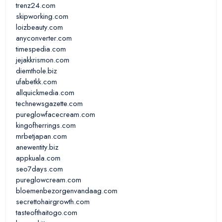
trenz24.com
skipworking.com
loizbeauty.com
anyconverter.com
timespedia.com
jejakkrismon.com
diemthole.biz
ufabetkk.com
allquickmedia.com
technewsgazette.com
pureglowfacecream.com
kingofherrings.com
mrbetjapan.com
anewentity.biz
appkuala.com
seo7days.com
pureglowcream.com
bloemenbezorgenvandaag.com
secrettohairgrowth.com
tasteofthaitogo.com