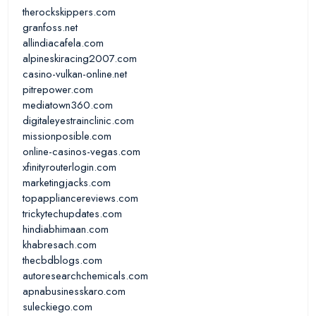
therockskippers.com
granfoss.net
allindiacafela.com
alpineskiracing2007.com
casino-vulkan-online.net
pitrepower.com
mediatown360.com
digitaleyestrainclinic.com
missionposible.com
online-casinos-vegas.com
xfinityrouterlogin.com
marketingjacks.com
topappliancereviews.com
trickytechupdates.com
hindiabhimaan.com
khabresach.com
thecbdblogs.com
autoresearchchemicals.com
apnabusinesskaro.com
suleckiego.com