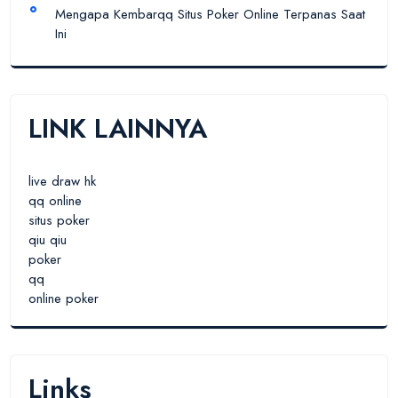
Mengapa Kembarqq Situs Poker Online Terpanas Saat
Ini
LINK LAINNYA
live draw hk
qq online
situs poker
qiu qiu
poker
qq
online poker
Links