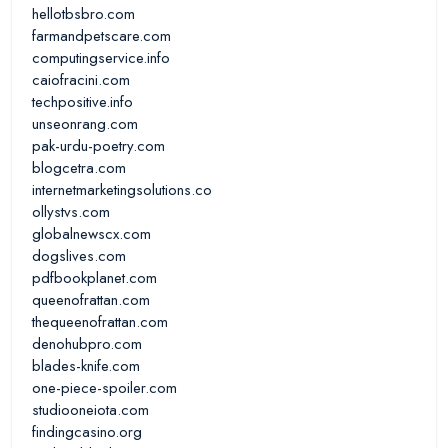
hellotbsbro.com
farmandpetscare.com
computingservice.info
caiofracini.com
techpositive.info
unseonrang.com
pak-urdu-poetry.com
blogcetra.com
internetmarketingsolutions.co
ollystvs.com
globalnewscx.com
dogslives.com
pdfbookplanet.com
queenofrattan.com
thequeenofrattan.com
denohubpro.com
blades-knife.com
one-piece-spoiler.com
studiooneiota.com
findingcasino.org