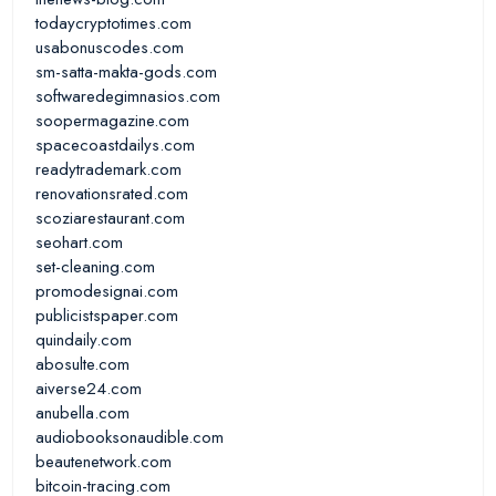
todaycryptotimes.com
usabonuscodes.com
sm-satta-makta-gods.com
softwaredegimnasios.com
soopermagazine.com
spacecoastdailys.com
readytrademark.com
renovationsrated.com
scoziarestaurant.com
seohart.com
set-cleaning.com
promodesignai.com
publicistspaper.com
quindaily.com
abosulte.com
aiverse24.com
anubella.com
audiobooksonaudible.com
beautenetwork.com
bitcoin-tracing.com