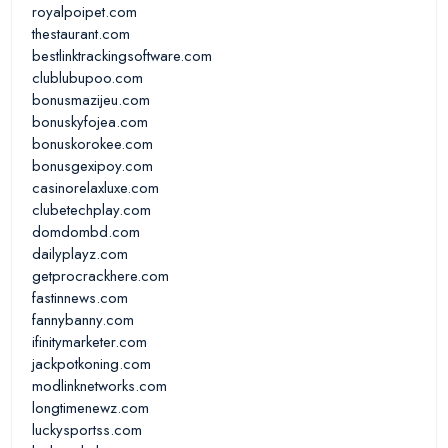
royalpoipet.com
thestaurant.com
bestlinktrackingsoftware.com
clublubupoo.com
bonusmazijeu.com
bonuskyfojea.com
bonuskorokee.com
bonusgexipoy.com
casinorelaxluxe.com
clubetechplay.com
domdombd.com
dailyplayz.com
getprocrackhere.com
fastinnews.com
fannybanny.com
ifinitymarketer.com
jackpotkoning.com
modlinknetworks.com
longtimenewz.com
luckysportss.com