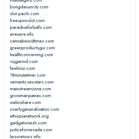
maxualguru.com
bongdasuncity.com
slot-pachi.com
freespinsslot.com
paradisefurballs.com
aveuere.info
cannabinoidtimes.com
greenproductsgui.com
healthconcerning.com
rojgarind.com
fewhour.com
18minutetimer.com
semanticseostars.com
mainstreamzone.com
growmarijuanas.com
webnshare.com
overlygeneralization.com
ethiopianetwork.org
gadgetsmesh.com
justicefornevada.com
leisuretours.info