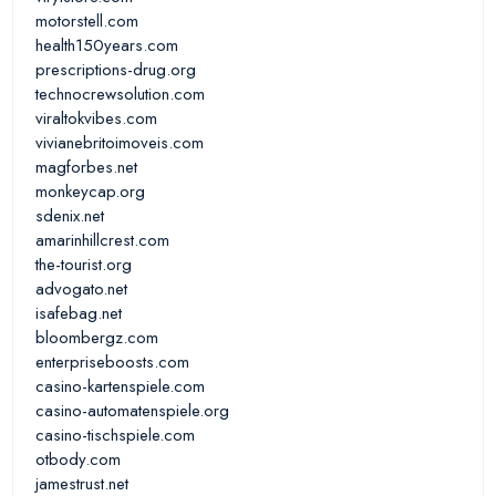
motorstell.com
health150years.com
prescriptions-drug.org
technocrewsolution.com
viraltokvibes.com
vivianebritoimoveis.com
magforbes.net
monkeycap.org
sdenix.net
amarinhillcrest.com
the-tourist.org
advogato.net
isafebag.net
bloombergz.com
enterpriseboosts.com
casino-kartenspiele.com
casino-automatenspiele.org
casino-tischspiele.com
otbody.com
jamestrust.net