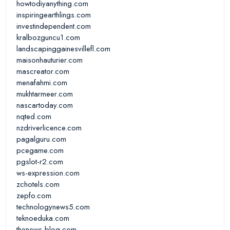
howtodiyanything.com
inspiringearthlings.com
investindependent.com
kralbozguncu1.com
landscapinggainesvillefl.com
maisonhauturier.com
mascreator.com
menafahmi.com
mukhtarmeer.com
nascartoday.com
nqted.com
nzdriverlicence.com
pagalguru.com
pcegame.com
pgslot-r2.com
ws-expression.com
zchotels.com
zepfo.com
technologynews5.com
teknoeduka.com
thenews-blog.com