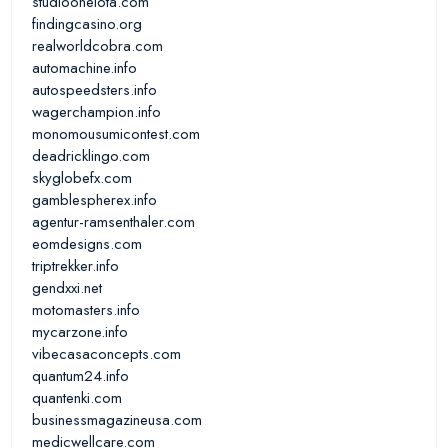
studiooneiota.com
findingcasino.org
realworldcobra.com
automachine.info
autospeedsters.info
wagerchampion.info
monomousumicontest.com
deadricklingo.com
skyglobefx.com
gamblespherex.info
agentur-ramsenthaler.com
eomdesigns.com
triptrekker.info
gendxxi.net
motomasters.info
mycarzone.info
vibecasaconcepts.com
quantum24.info
quantenki.com
businessmagazineusa.com
medicwellcare.com