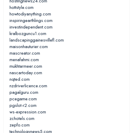
hostingnews24.com
hottstyle.com
howtodiyanything.com
inspiringearthlings.com
investindependent.com
kralbozguncu1.com
landscapinggainesvillefl.com
maisonhauturier.com
mascreator.com
menafahmi.com
mukhtarmeer.com
nascartoday.com
nqted.com
nzdriverlicence.com
pagalguru.com
pcegame.com
pgslot-r2.com
ws-expression.com
zchotels.com
zepfo.com
technologynews5.com