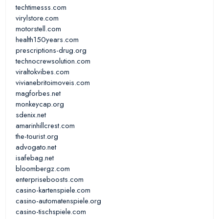
techtimesss.com
virylstore.com
motorstell.com
health150years.com
prescriptions-drug.org
technocrewsolution.com
viraltokvibes.com
vivianebritoimoveis.com
magforbes.net
monkeycap.org
sdenix.net
amarinhillcrest.com
the-tourist.org
advogato.net
isafebag.net
bloombergz.com
enterpriseboosts.com
casino-kartenspiele.com
casino-automatenspiele.org
casino-tischspiele.com