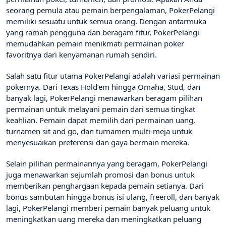
seorang pemula atau pemain berpengalaman, PokerPelangi
memiliki sesuatu untuk semua orang. Dengan antarmuka
yang ramah pengguna dan beragam fitur, PokerPelangi
memudahkan pemain menikmati permainan poker
favoritnya dari kenyamanan rumah sendiri.
Salah satu fitur utama PokerPelangi adalah variasi permainan
pokernya. Dari Texas Hold’em hingga Omaha, Stud, dan
banyak lagi, PokerPelangi menawarkan beragam pilihan
permainan untuk melayani pemain dari semua tingkat
keahlian. Pemain dapat memilih dari permainan uang,
turnamen sit and go, dan turnamen multi-meja untuk
menyesuaikan preferensi dan gaya bermain mereka.
Selain pilihan permainannya yang beragam, PokerPelangi
juga menawarkan sejumlah promosi dan bonus untuk
memberikan penghargaan kepada pemain setianya. Dari
bonus sambutan hingga bonus isi ulang, freeroll, dan banyak
lagi, PokerPelangi memberi pemain banyak peluang untuk
meningkatkan uang mereka dan meningkatkan peluang