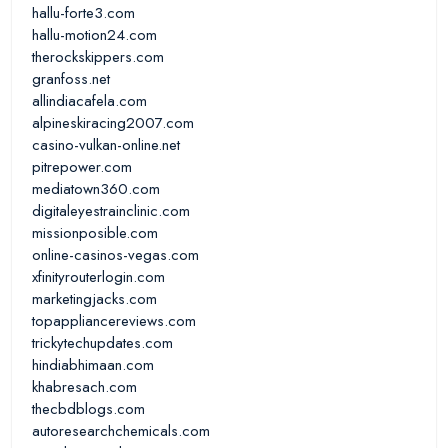
hallu-forte3.com
hallu-motion24.com
therockskippers.com
granfoss.net
allindiacafela.com
alpineskiracing2007.com
casino-vulkan-online.net
pitrepower.com
mediatown360.com
digitaleyestrainclinic.com
missionposible.com
online-casinos-vegas.com
xfinityrouterlogin.com
marketingjacks.com
topappliancereviews.com
trickytechupdates.com
hindiabhimaan.com
khabresach.com
thecbdblogs.com
autoresearchchemicals.com