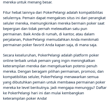
mereka untuk menang besar.
Fitur hebat lainnya dari PokerPelangi adalah kompatibilitas
selulernya. Pemain dapat mengakses situs ini dari perangkat
seluler mereka, memungkinkan mereka bermain poker saat
bepergian dan tidak pernah melewatkan satu pun
permainan. Baik Anda di rumah, di kantor, atau dalam
perjalanan, PokerPelangi memudahkan Anda menikmati
permainan poker favorit Anda kapan saja, di mana saja.
Secara keseluruhan, PokerPelangi adalah platform poker
online terbaik untuk pemain yang ingin meningkatkan
keterampilan mereka dan mengeluarkan potensi penuh
mereka. Dengan beragam pilihan permainan, promosi, dan
kompatibilitas seluler, PokerPelangi menawarkan semua
yang dibutuhkan pemain untuk membawa permainan poker
mereka ke level berikutnya. Jadi mengapa menunggu? Daftar
ke PokerPelangi hari ini dan mulai kembangkan
keterampilan poker Anda!