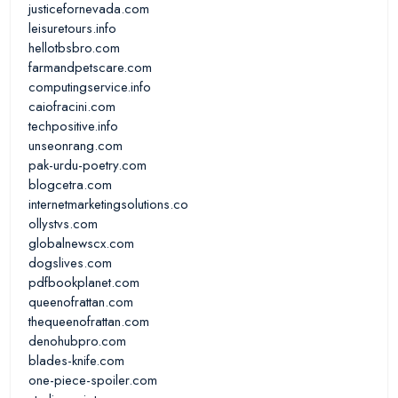
justicefornevada.com
leisuretours.info
hellotbsbro.com
farmandpetscare.com
computingservice.info
caiofracini.com
techpositive.info
unseonrang.com
pak-urdu-poetry.com
blogcetra.com
internetmarketingsolutions.co
ollystvs.com
globalnewscx.com
dogslives.com
pdfbookplanet.com
queenofrattan.com
thequeenofrattan.com
denohubpro.com
blades-knife.com
one-piece-spoiler.com