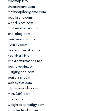
cbdmap.info
deanbeanxn.com
matkarajdhanigame.com
popthrone.com
world-slots.com
imakewebsolution.com
che-blog.com
pancakecoinz.com
flyfinley.com
prideconsultation.com
hountinglil.info
chakraaffirmations.net
bestjokes4u.com
lustgurgaon.com
geniejaar.com
bobbyslot.com
11placemoulin.com
mintz360.com
mohob.net
weightlossprodigy.com
smarttechyinfo.com