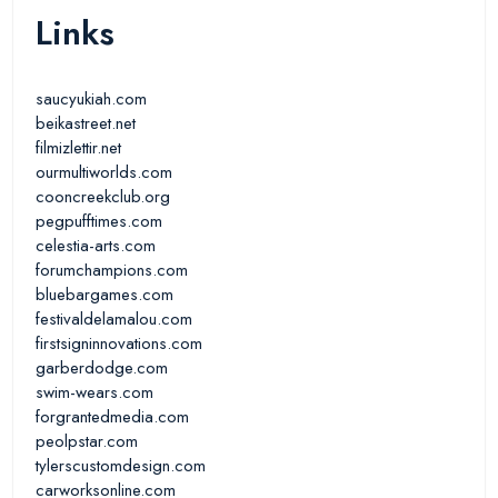
Links
saucyukiah.com
beikastreet.net
filmizlettir.net
ourmultiworlds.com
cooncreekclub.org
pegpufftimes.com
celestia-arts.com
forumchampions.com
bluebargames.com
festivaldelamalou.com
firstsigninnovations.com
garberdodge.com
swim-wears.com
forgrantedmedia.com
peolpstar.com
tylerscustomdesign.com
carworksonline.com