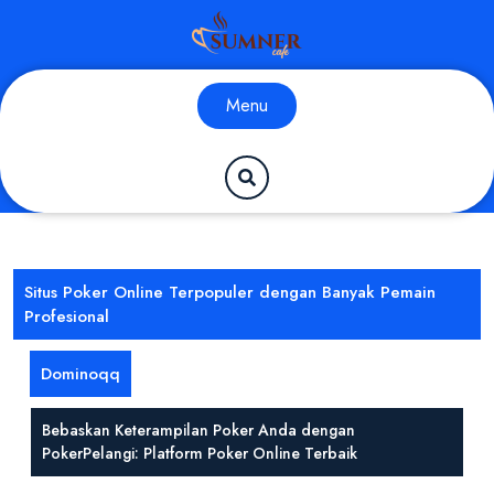
Skip
to
content
Menu
Situs Poker Online Terpopuler dengan Banyak Pemain
Profesional
Dominoqq
Bebaskan Keterampilan Poker Anda dengan
PokerPelangi: Platform Poker Online Terbaik