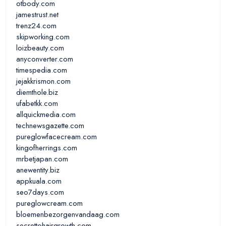
otbody.com
jamestrust.net
trenz24.com
skipworking.com
loizbeauty.com
anyconverter.com
timespedia.com
jejakkrismon.com
diemthole.biz
ufabetkk.com
allquickmedia.com
technewsgazette.com
pureglowfacecream.com
kingofherrings.com
mrbetjapan.com
anewentity.biz
appkuala.com
seo7days.com
pureglowcream.com
bloemenbezorgenvandaag.com
secrettohairgrowth.com