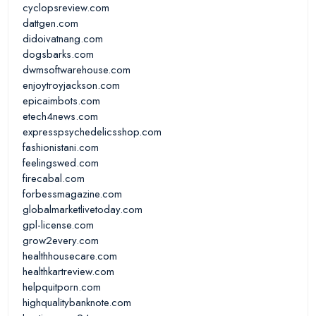
cyclopsreview.com
dattgen.com
didoivatnang.com
dogsbarks.com
dwmsoftwarehouse.com
enjoytroyjackson.com
epicaimbots.com
etech4news.com
expresspsychedelicsshop.com
fashionistani.com
feelingswed.com
firecabal.com
forbessmagazine.com
globalmarketlivetoday.com
gpl-license.com
grow2every.com
healthhousecare.com
healthkartreview.com
helpquitporn.com
highqualitybanknote.com