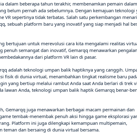
unia dalam beberapa tahun terakhir, membenamkan pemain dala
if yang belum pernah ada sebelumnya. Dengan kemajuan teknologi
 VR sepertinya tidak terbatas. Salah satu perkembangan menar
qq, sebuah platform baru yang inovatif yang siap menjadi hal be
bertujuan untuk merevolusi cara kita mengalami realitas virtua
g penuh semangat dan inovatif, Gemarqq menawarkan pengal
bedakannya dari platform VR lain di pasar.
qq adalah teknologi umpan balik haptiknya yang canggih. Umpa
fisik di dunia virtual, menambahkan tingkat realisme baru pad
n yang bertiup melalui rambut Anda saat Anda berlari di trek vi
da lawan Anda, teknologi umpan balik haptik Gemarqq benar-be
ggih, Gemarqq juga menawarkan berbagai macam permainan dan
i game tembak-menembak penuh aksi hingga game eksplorasi ya
rang. Platform ini juga dilengkapi kemampuan multipemain,
eman dan bersaing di dunia virtual bersama.