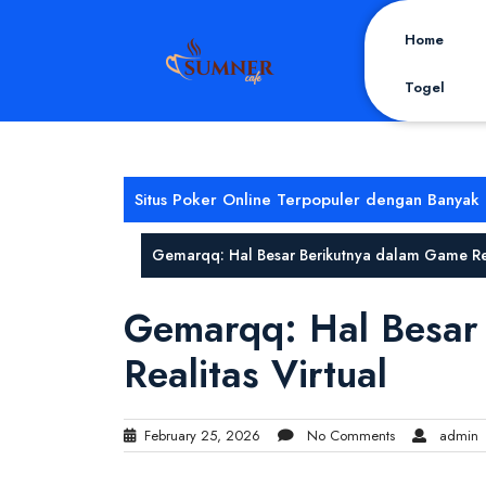
Skip
to
Home
content
Togel
Situs Poker Online Terpopuler dengan Banyak 
Gemarqq: Hal Besar Berikutnya dalam Game Real
Gemarqq: Hal Besar
Realitas Virtual
February 25, 2026
No Comments
admin