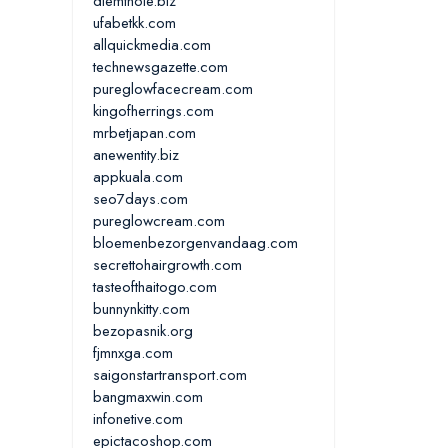
diemthole.biz
ufabetkk.com
allquickmedia.com
technewsgazette.com
pureglowfacecream.com
kingofherrings.com
mrbetjapan.com
anewentity.biz
appkuala.com
seo7days.com
pureglowcream.com
bloemenbezorgenvandaag.com
secrettohairgrowth.com
tasteofthaitogo.com
bunnynkitty.com
bezopasnik.org
fjmnxga.com
saigonstartransport.com
bangmaxwin.com
infonetive.com
epictacoshop.com