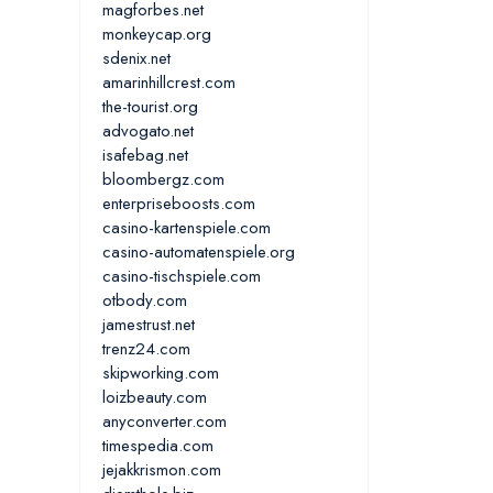
magforbes.net
monkeycap.org
sdenix.net
amarinhillcrest.com
the-tourist.org
advogato.net
isafebag.net
bloombergz.com
enterpriseboosts.com
casino-kartenspiele.com
casino-automatenspiele.org
casino-tischspiele.com
otbody.com
jamestrust.net
trenz24.com
skipworking.com
loizbeauty.com
anyconverter.com
timespedia.com
jejakkrismon.com