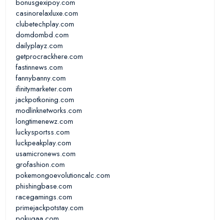
bonusgexipoy.com
casinorelaxluxe.com
clubetechplay.com
domdombd.com
dailyplayz.com
getprocrackhere.com
fastinnews.com
fannybanny.com
ifinitymarketer.com
jackpotkoning.com
modlinknetworks.com
longtimenewz.com
luckysportss.com
luckpeakplay.com
usamicronews.com
grofashion.com
pokemongoevolutioncalc.com
phishingbase.com
racegamings.com
primejackpotstay.com
pokugaa.com