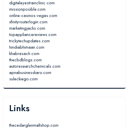
digitaleyestrainclinic.com
missionposible.com
online-casinos-vegas.com
xfinityrouterlogin.com
marketingjacks.com
topappliancereviews.com
trickytechupdates.com
hindiabhimaan.com
khabresach.com
thecbdblogs.com
autoresearchchemicals.com
apnabusinesskaro.com
suleckiego.com
Links
thecedarglenmaltshop.com