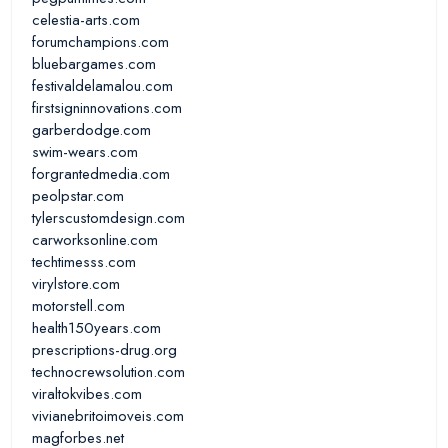
celestia-arts.com
forumchampions.com
bluebargames.com
festivaldelamalou.com
firstsigninnovations.com
garberdodge.com
swim-wears.com
forgrantedmedia.com
peolpstar.com
tylerscustomdesign.com
carworksonline.com
techtimesss.com
virylstore.com
motorstell.com
health150years.com
prescriptions-drug.org
technocrewsolution.com
viraltokvibes.com
vivianebritoimoveis.com
magforbes.net