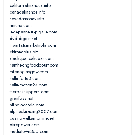
californiafinances.info
canadafinance.info
nevadamoney.info
rimene.com
ledepanneur-pigalle.com
dvd-digest.net
theartistsmarketnola.com
chiranaplus.biz
stackspancakebar.com
namheongfoodcourt.com
milanoglasgow.com
hallu-forte3.com
hallu-motion24.com
therockskippers.com
granfoss.net
allindiacafela.com
alpineskiracing2007.com
casino-vulkan-online.net
pitrepower.com
mediatown360.com