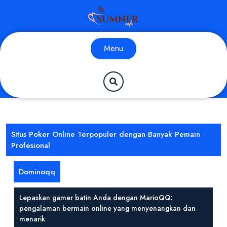
Skip
to
content
Menu
Situs Poker Online Terpopuler dengan Banyak Pemain
Profesional
Dominoqq
Lepaskan gamer batin Anda dengan MarioQQ:
pengalaman bermain online yang menyenangkan dan
menarik