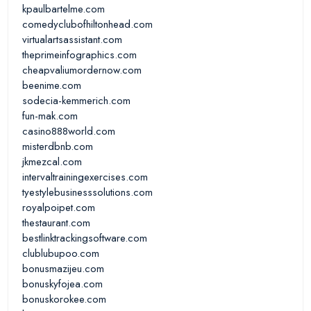
kpaulbartelme.com
comedyclubofhiltonhead.com
virtualartsassistant.com
theprimeinfographics.com
cheapvaliumordernow.com
beenime.com
sodecia-kemmerich.com
fun-mak.com
casino888world.com
misterdbnb.com
jkmezcal.com
intervaltrainingexercises.com
tyestylebusinesssolutions.com
royalpoipet.com
thestaurant.com
bestlinktrackingsoftware.com
clublubupoo.com
bonusmazijeu.com
bonuskyfojea.com
bonuskorokee.com