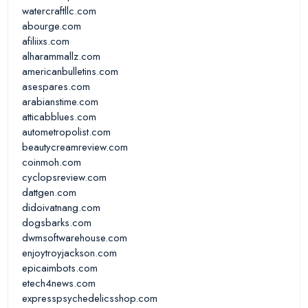
watercraftllc.com
abourge.com
afiliixs.com
alharammallz.com
americanbulletins.com
asespares.com
arabianstime.com
atticabblues.com
autometropolist.com
beautycreamreview.com
coinmoh.com
cyclopsreview.com
dattgen.com
didoivatnang.com
dogsbarks.com
dwmsoftwarehouse.com
enjoytroyjackson.com
epicaimbots.com
etech4news.com
expresspsychedelicsshop.com