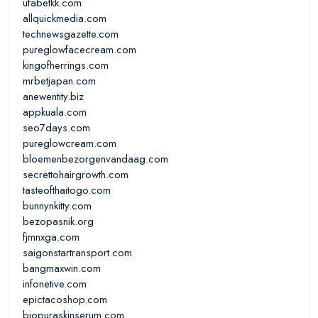
ufabetkk.com
allquickmedia.com
technewsgazette.com
pureglowfacecream.com
kingofherrings.com
mrbetjapan.com
anewentity.biz
appkuala.com
seo7days.com
pureglowcream.com
bloemenbezorgenvandaag.com
secrettohairgrowth.com
tasteofthaitogo.com
bunnynkitty.com
bezopasnik.org
fjmnxga.com
saigonstartransport.com
bangmaxwin.com
infonetive.com
epictacoshop.com
biopuraskinserum.com