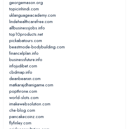
georgemason.org
topicinhindi.com
uklanguageacademy.com
lindehealthcarefree.com
allbusinessjobs.info
top10products.net
pickabatours.com
beastmode-bodybuilding.com
financelplan.info
businessfuture.info
infojudibet.com
cbdmap.info
deanbeanxn.com
matkarajdhanigame.com
popthrone.com
world-slots.com
imakewebsolution.com
che-blog.com
pancakecoinz.com
flyfinley.com