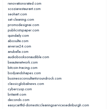
renovationsrated.com
scoziarestaurant.com
seohart.com
set-cleaning.com
promodesignai.com
publicistspaper.com
quindaily.com
abosulte.com
aiverse24.com
anubella.com
audiobooksonaudible.com
beautenetwork.com
bitcoin-tracing.com
bodyandshapes.com
businessconsultantsroundrock.com
classicglobalnews.com
cybercusp.com
britaintt.com
deconds.com
easycartltd-domesticcleaningservicesedinburgh.com