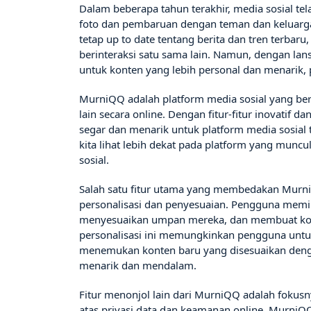
Dalam beberapa tahun terakhir, media sosial tela
foto dan pembaruan dengan teman dan keluarg
tetap up to date tentang berita dan tren terbar
berinteraksi satu sama lain. Namun, dengan la
untuk konten yang lebih personal dan menarik
MurniQQ adalah platform media sosial yang bert
lain secara online. Dengan fitur-fitur inovati
segar dan menarik untuk platform media sosial
kita lihat lebih dekat pada platform yang munc
sosial.
Salah satu fitur utama yang membedakan Murni
personalisasi dan penyesuaian. Pengguna memi
menyesuaikan umpan mereka, dan membuat kont
personalisasi ini memungkinkan pengguna untu
menemukan konten baru yang disesuaikan deng
menarik dan mendalam.
Fitur menonjol lain dari MurniQQ adalah foku
atas privasi data dan keamanan online, MurniQ