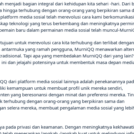
h menjadi bagian integral dari kehidupan kita sehari -hari. Dari 
a hingga terhubung dengan orang-orang yang berpikiran sama 
u, platform media sosial telah merevolusi cara kami berkomunikas
nskap teknologi yang terus berkembang dan meningkatnya permi
, pemain baru dalam permainan media sosial telah muncul-Murni
ujuan untuk merevolusi cara kita terhubung dan terlibat denga
f dan antarmuka yang ramah pengguna, MurniQQ menawarkan altern
 tradisional. Tapi apa yang membedakan MurniQQ dari yang lain?
ul ini dan jelajahi potensinya untuk membentuk masa depan medi
QQ dari platform media sosial lainnya adalah penekanannya pa
liki kemampuan untuk membuat profil unik mereka sendiri,
en yang beresonansi dengan minat dan preferensi mereka. Tin
k terhubung dengan orang-orang yang berpikiran sama dan
an selera mereka, membuat pengalaman media sosial yang lebi
snya pada privasi dan keamanan. Dengan meningkatnya kekhawat
Q telah menerapkan langkah -langkah kuat untuk melindungi inf