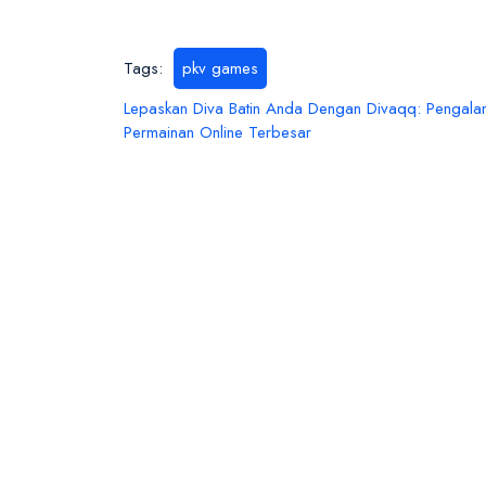
Tags:
pkv games
Post
Lepaskan Diva Batin Anda Dengan Divaqq: Pengal
Permainan Online Terbesar
navigation