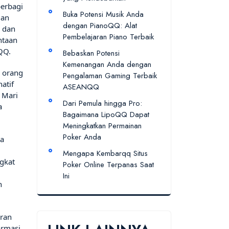
berbagi
Buka Potensi Musik Anda
dan
dengan PianoQQ: Alat
i dan
Pembelajaran Piano Terbaik
ntaan
QQ.
Bebaskan Potensi
Kemenangan Anda dengan
n orang
Pengalaman Gaming Terbaik
atif
ASEANQQ
 Mari
Dari Pemula hingga Pro:
a
Bagaimana LipoQQ Dapat
Meningkatkan Permainan
Poker Anda
da
Mengapa Kembarqq Situs
gkat
Poker Online Terpanas Saat
Ini
h
iran
ormasi