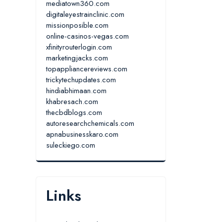
mediatown360.com
digitaleyestrainclinic.com
missionposible.com
online-casinos-vegas.com
xfinityrouterlogin.com
marketingjacks.com
topappliancereviews.com
trickytechupdates.com
hindiabhimaan.com
khabresach.com
thecbdblogs.com
autoresearchchemicals.com
apnabusinesskaro.com
suleckiego.com
Links