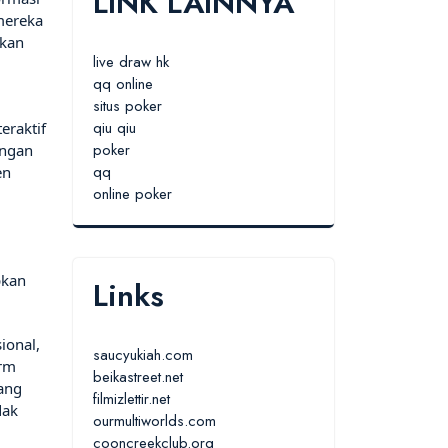
LINK LAINNYA
mereka
lkan
live draw hk
qq online
situs poker
qiu qiu
eraktif
poker
engan
qq
en
online poker
pkan
Links
ional,
saucyukiah.com
orm
beikastreet.net
ang
filmizlettir.net
dak
ourmultiworlds.com
cooncreekclub.org