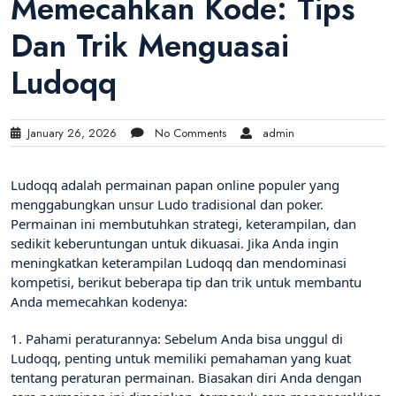
Memecahkan Kode: Tips
Dan Trik Menguasai
Ludoqq
January 26, 2026
No Comments
admin
Ludoqq adalah permainan papan online populer yang
menggabungkan unsur Ludo tradisional dan poker.
Permainan ini membutuhkan strategi, keterampilan, dan
sedikit keberuntungan untuk dikuasai. Jika Anda ingin
meningkatkan keterampilan Ludoqq dan mendominasi
kompetisi, berikut beberapa tip dan trik untuk membantu
Anda memecahkan kodenya:
1. Pahami peraturannya: Sebelum Anda bisa unggul di
Ludoqq, penting untuk memiliki pemahaman yang kuat
tentang peraturan permainan. Biasakan diri Anda dengan