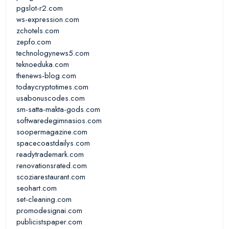
pgslot-r2.com
ws-expression.com
zchotels.com
zepfo.com
technologynews5.com
teknoeduka.com
thenews-blog.com
todaycryptotimes.com
usabonuscodes.com
sm-satta-makta-gods.com
softwaredegimnasios.com
soopermagazine.com
spacecoastdailys.com
readytrademark.com
renovationsrated.com
scoziarestaurant.com
seohart.com
set-cleaning.com
promodesignai.com
publicistspaper.com