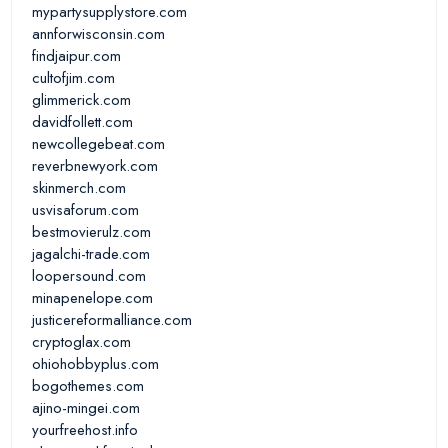
mypartysupplystore.com
annforwisconsin.com
findjaipur.com
cultofjim.com
glimmerick.com
davidfollett.com
newcollegebeat.com
reverbnewyork.com
skinmerch.com
usvisaforum.com
bestmovierulz.com
jagalchi-trade.com
loopersound.com
minapenelope.com
justicereformalliance.com
cryptoglax.com
ohiohobbyplus.com
bogothemes.com
ajino-mingei.com
yourfreehost.info