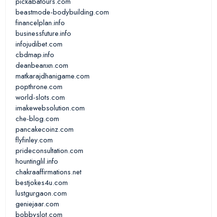
pickabatours.com
beastmode-bodybuilding.com
financelplan.info
businessfuture.info
infojudibet.com
cbdmap.info
deanbeanxn.com
matkarajdhanigame.com
popthrone.com
world-slots.com
imakewebsolution.com
che-blog.com
pancakecoinz.com
flyfinley.com
prideconsultation.com
hountinglil.info
chakraaffirmations.net
bestjokes4u.com
lustgurgaon.com
geniejaar.com
bobbyslot.com