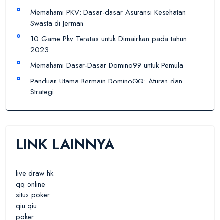
Memahami PKV: Dasar-dasar Asuransi Kesehatan
Swasta di Jerman
10 Game Pkv Teratas untuk Dimainkan pada tahun
2023
Memahami Dasar-Dasar Domino99 untuk Pemula
Panduan Utama Bermain DominoQQ: Aturan dan
Strategi
LINK LAINNYA
live draw hk
qq online
situs poker
qiu qiu
poker