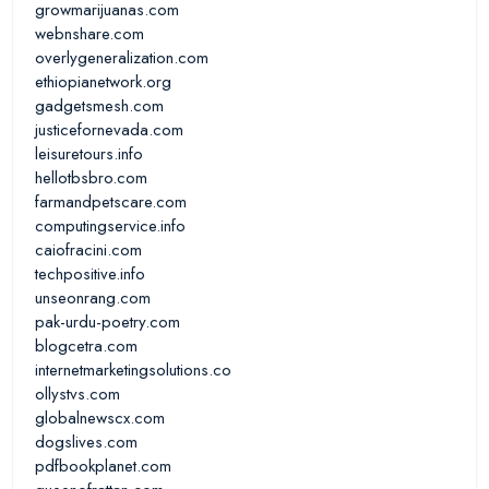
growmarijuanas.com
webnshare.com
overlygeneralization.com
ethiopianetwork.org
gadgetsmesh.com
justicefornevada.com
leisuretours.info
hellotbsbro.com
farmandpetscare.com
computingservice.info
caiofracini.com
techpositive.info
unseonrang.com
pak-urdu-poetry.com
blogcetra.com
internetmarketingsolutions.co
ollystvs.com
globalnewscx.com
dogslives.com
pdfbookplanet.com