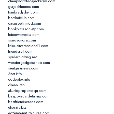
cheapnorthfacejacketsm.com
gurjoshhomes.com
tombradydiet.com
bonthaiclub.com
casusbelli-mod.com
bookplatesociety.com
lebnewsmedia.com
sonosonora.com
linkuusinternasional1.com
friendsroll.com
spiderclothing.net
wondergadgetsshop.com
seatgurunews.com
3net.info
codeplex.info
okena.info
akunidpropokerqq.com
bespokecardetailing.com
bestfriendscredit.com
elibrary.biz
eczema-naturalcures.com