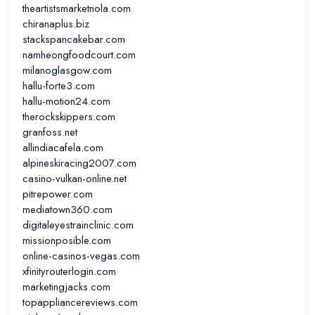
theartistsmarketnola.com
chiranaplus.biz
stackspancakebar.com
namheongfoodcourt.com
milanoglasgow.com
hallu-forte3.com
hallu-motion24.com
therockskippers.com
granfoss.net
allindiacafela.com
alpineskiracing2007.com
casino-vulkan-online.net
pitrepower.com
mediatown360.com
digitaleyestrainclinic.com
missionposible.com
online-casinos-vegas.com
xfinityrouterlogin.com
marketingjacks.com
topappliancereviews.com