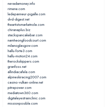
nevadamoney.info
rimene.com
ledepanneur-pigalle.com
dvd-digest.net
theartistsmarketnola.com
chiranaplus.biz
stackspancakebar.com
namheongfoodcourt.com
milanoglasgow.com
hallu-forte3.com
hallu-motion24.com
therockskippers.com
granfoss.net
allindiacafela.com
alpineskiracing2007.com
casino-vulkan-online.net
pitrepower.com
mediatown360.com
digitaleyestrainclinic.com
missionposible.com