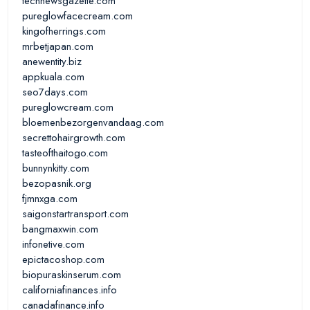
technewsgazette.com
pureglowfacecream.com
kingofherrings.com
mrbetjapan.com
anewentity.biz
appkuala.com
seo7days.com
pureglowcream.com
bloemenbezorgenvandaag.com
secrettohairgrowth.com
tasteofthaitogo.com
bunnynkitty.com
bezopasnik.org
fjmnxga.com
saigonstartransport.com
bangmaxwin.com
infonetive.com
epictacoshop.com
biopuraskinserum.com
californiafinances.info
canadafinance.info