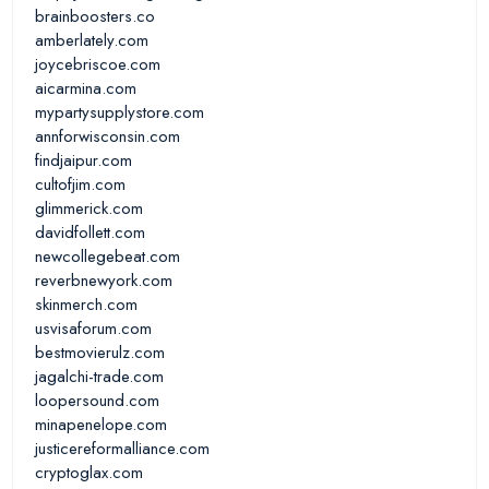
brainboosters.co
amberlately.com
joycebriscoe.com
aicarmina.com
mypartysupplystore.com
annforwisconsin.com
findjaipur.com
cultofjim.com
glimmerick.com
davidfollett.com
newcollegebeat.com
reverbnewyork.com
skinmerch.com
usvisaforum.com
bestmovierulz.com
jagalchi-trade.com
loopersound.com
minapenelope.com
justicereformalliance.com
cryptoglax.com