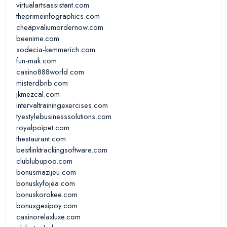
virtualartsassistant.com
theprimeinfographics.com
cheapvaliumordernow.com
beenime.com
sodecia-kemmerich.com
fun-mak.com
casino888world.com
misterdbnb.com
jkmezcal.com
intervaltrainingexercises.com
tyestylebusinesssolutions.com
royalpoipet.com
thestaurant.com
bestlinktrackingsoftware.com
clublubupoo.com
bonusmazijeu.com
bonuskyfojea.com
bonuskorokee.com
bonusgexipoy.com
casinorelaxluxe.com