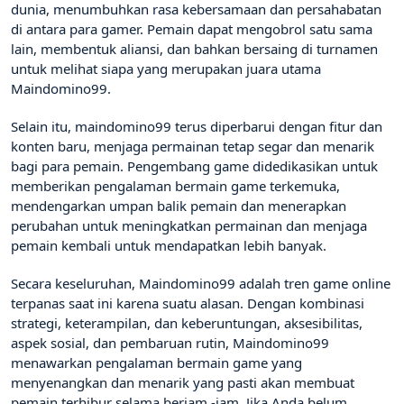
dunia, menumbuhkan rasa kebersamaan dan persahabatan
di antara para gamer. Pemain dapat mengobrol satu sama
lain, membentuk aliansi, dan bahkan bersaing di turnamen
untuk melihat siapa yang merupakan juara utama
Maindomino99.
Selain itu, maindomino99 terus diperbarui dengan fitur dan
konten baru, menjaga permainan tetap segar dan menarik
bagi para pemain. Pengembang game didedikasikan untuk
memberikan pengalaman bermain game terkemuka,
mendengarkan umpan balik pemain dan menerapkan
perubahan untuk meningkatkan permainan dan menjaga
pemain kembali untuk mendapatkan lebih banyak.
Secara keseluruhan, Maindomino99 adalah tren game online
terpanas saat ini karena suatu alasan. Dengan kombinasi
strategi, keterampilan, dan keberuntungan, aksesibilitas,
aspek sosial, dan pembaruan rutin, Maindomino99
menawarkan pengalaman bermain game yang
menyenangkan dan menarik yang pasti akan membuat
pemain terhibur selama berjam -jam. Jika Anda belum