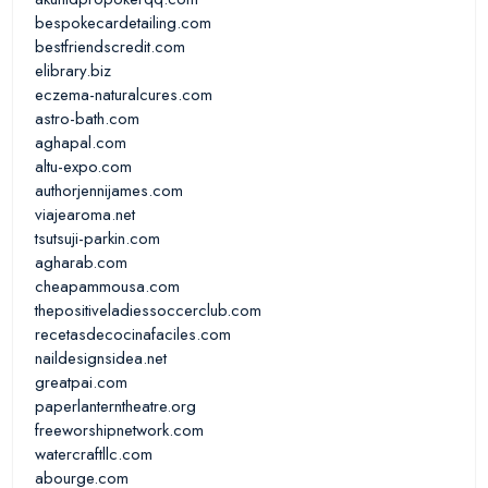
bespokecardetailing.com
bestfriendscredit.com
elibrary.biz
eczema-naturalcures.com
astro-bath.com
aghapal.com
altu-expo.com
authorjennijames.com
viajearoma.net
tsutsuji-parkin.com
agharab.com
cheapammousa.com
thepositiveladiessoccerclub.com
recetasdecocinafaciles.com
naildesignsidea.net
greatpai.com
paperlanterntheatre.org
freeworshipnetwork.com
watercraftllc.com
abourge.com