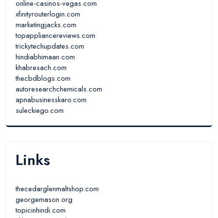
online-casinos-vegas.com
xfinityrouterlogin.com
marketingjacks.com
topappliancereviews.com
trickytechupdates.com
hindiabhimaan.com
khabresach.com
thecbdblogs.com
autoresearchchemicals.com
apnabusinesskaro.com
suleckiego.com
Links
thecedarglenmaltshop.com
georgemason.org
topicinhindi.com