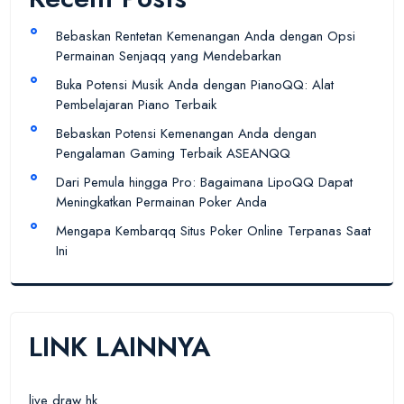
Bebaskan Rentetan Kemenangan Anda dengan Opsi
Permainan Senjaqq yang Mendebarkan
Buka Potensi Musik Anda dengan PianoQQ: Alat
Pembelajaran Piano Terbaik
Bebaskan Potensi Kemenangan Anda dengan
Pengalaman Gaming Terbaik ASEANQQ
Dari Pemula hingga Pro: Bagaimana LipoQQ Dapat
Meningkatkan Permainan Poker Anda
Mengapa Kembarqq Situs Poker Online Terpanas Saat
Ini
LINK LAINNYA
live draw hk