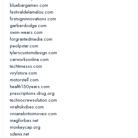
bluebargames.com
festivaldelamalou.com
firstsigninnovations.com
garberdodge.com
swim-wears.com
forgrantedmedia.com
peolpstar.com
tylerscustomdesign.com
carworksonline.com
techtimesss.com
virylstore.com
motorstell.com
health150years.com
prescriptions-drug.org
technocrewsolution.com
viraltokvibes.com
vivianebritoimoveis.com
magforbes.net
monkeycap.org
sdenix.net