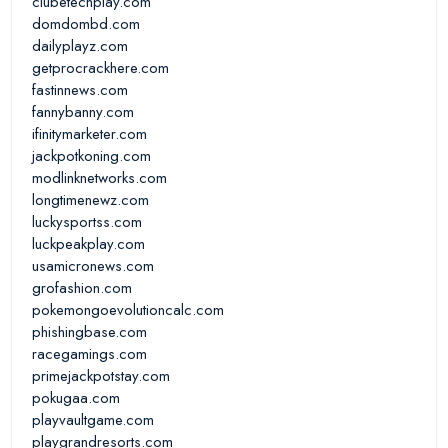
clubetechplay.com
domdombd.com
dailyplayz.com
getprocrackhere.com
fastinnews.com
fannybanny.com
ifinitymarketer.com
jackpotkoning.com
modlinknetworks.com
longtimenewz.com
luckysportss.com
luckpeakplay.com
usamicronews.com
grofashion.com
pokemongoevolutioncalc.com
phishingbase.com
racegamings.com
primejackpotstay.com
pokugaa.com
playvaultgame.com
playgrandresorts.com