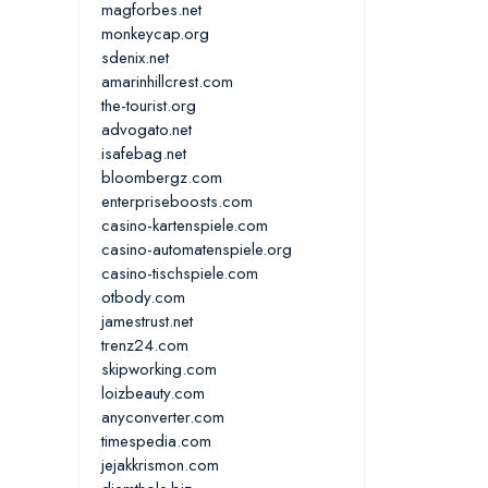
magforbes.net
monkeycap.org
sdenix.net
amarinhillcrest.com
the-tourist.org
advogato.net
isafebag.net
bloombergz.com
enterpriseboosts.com
casino-kartenspiele.com
casino-automatenspiele.org
casino-tischspiele.com
otbody.com
jamestrust.net
trenz24.com
skipworking.com
loizbeauty.com
anyconverter.com
timespedia.com
jejakkrismon.com