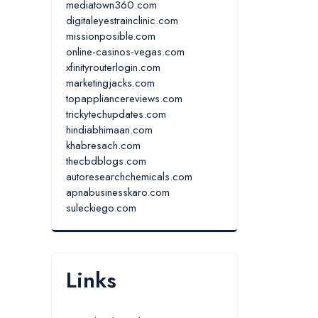
mediatown360.com
digitaleyestrainclinic.com
missionposible.com
online-casinos-vegas.com
xfinityrouterlogin.com
marketingjacks.com
topappliancereviews.com
trickytechupdates.com
hindiabhimaan.com
khabresach.com
thecbdblogs.com
autoresearchchemicals.com
apnabusinesskaro.com
suleckiego.com
Links