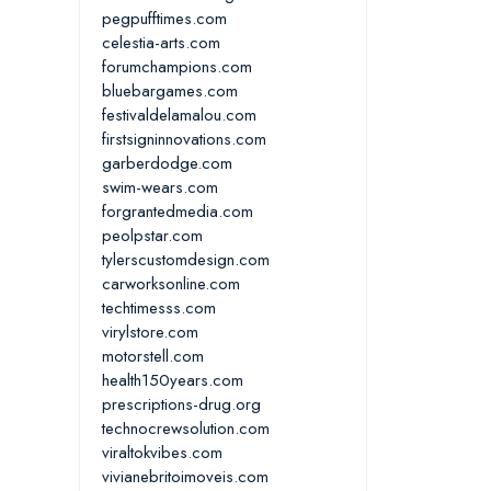
pegpufftimes.com
celestia-arts.com
forumchampions.com
bluebargames.com
festivaldelamalou.com
firstsigninnovations.com
garberdodge.com
swim-wears.com
forgrantedmedia.com
peolpstar.com
tylerscustomdesign.com
carworksonline.com
techtimesss.com
virylstore.com
motorstell.com
health150years.com
prescriptions-drug.org
technocrewsolution.com
viraltokvibes.com
vivianebritoimoveis.com