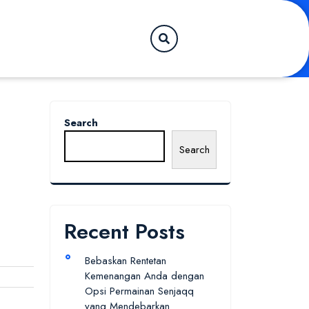
Search
Search
Recent Posts
Bebaskan Rentetan
Kemenangan Anda dengan
Opsi Permainan Senjaqq
yang Mendebarkan