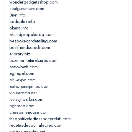
wondergadgetsshop.com
seatgurunews.com
3net.info
codeplex.info
okena.info
akunidpropokerqq.com
bespokecardetailing.com
bestfriendscredit.com
elibrary.biz
eczema-naturalcures.com
astro-bath.com
aghapal.com
altu-expo.com
authorjennijames.com
viajearoma.net
tsutsuji-parkin.com
agharab.com
cheapammousa.com
thepositiveladiessoccerclub.com
recetasdecocinafaciles.com
naildesignsidea.net