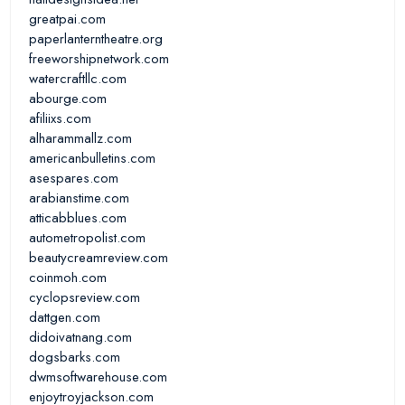
greatpai.com
paperlanterntheatre.org
freeworshipnetwork.com
watercraftllc.com
abourge.com
afiliixs.com
alharammallz.com
americanbulletins.com
asespares.com
arabianstime.com
atticabblues.com
autometropolist.com
beautycreamreview.com
coinmoh.com
cyclopsreview.com
dattgen.com
didoivatnang.com
dogsbarks.com
dwmsoftwarehouse.com
enjoytroyjackson.com