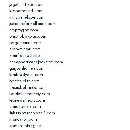
jagalchi-trade.com
loopersound.com
minapenelope.com
justicereformalliance.com
cryptoglax.com
ohiohobbyplus.com
bogothemes.com
ajino-mingei.com
yourfreehost.info
cheapnorthfacejacketsm.com
gurjoshhomes.com
tombradydiet.com
bonthaiclub.com
casusbelli-mod.com
bookplatesociety.com
lebnewsmedia.com
sonosonora.com
linkuusinternasional1.com
friendsroll.com
spiderclothing.net