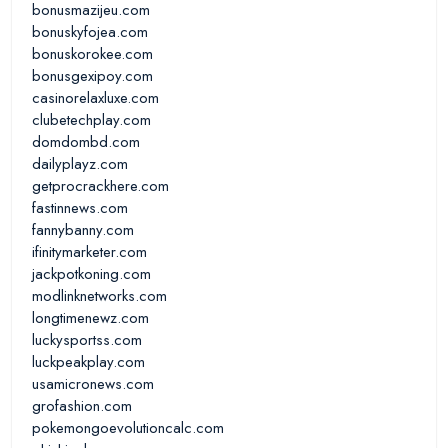
bonusmazijeu.com
bonuskyfojea.com
bonuskorokee.com
bonusgexipoy.com
casinorelaxluxe.com
clubetechplay.com
domdombd.com
dailyplayz.com
getprocrackhere.com
fastinnews.com
fannybanny.com
ifinitymarketer.com
jackpotkoning.com
modlinknetworks.com
longtimenewz.com
luckysportss.com
luckpeakplay.com
usamicronews.com
grofashion.com
pokemongoevolutioncalc.com