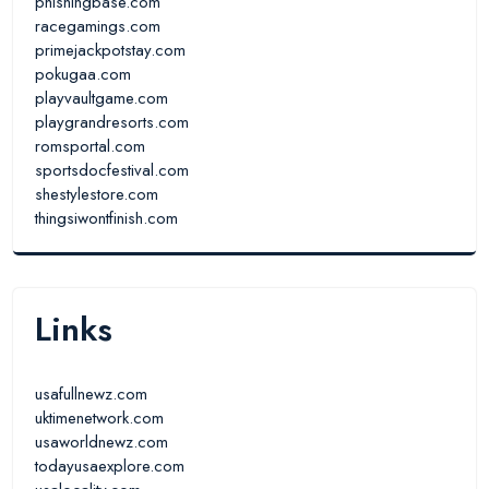
phishingbase.com
racegamings.com
primejackpotstay.com
pokugaa.com
playvaultgame.com
playgrandresorts.com
romsportal.com
sportsdocfestival.com
shestylestore.com
thingsiwontfinish.com
Links
usafullnewz.com
uktimenetwork.com
usaworldnewz.com
todayusaexplore.com