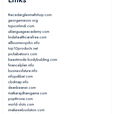
thecedarglenmaltshop.com
georgemason.org
topicinhindi.com
uklanguageacademy.com
lindehealthcarefree.com
allbusinessjobs.info
top10products.net
pickabatours.com
beastmode-bodybuilding.com
financelplan.info
businessfuture.info
infojudibet.com
cbdmap.info
deanbeanxn.com
matkarajdhanigame.com
popthrone.com
world-slots.com
imakewebsolution.com