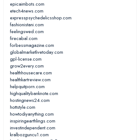
epicaimbots.com
etech4news.com
expresspsychedelicsshop.com
fashionistani.com
feelingswed.com
firecabal.com
forbessmagazine.com
globalmarketlivetoday.com
gpl-license.com
grow2every.com
healthhousecare.com
healthkartreview.com
helpquitporn.com
highqualitybanknote.com
hostingnews24.com
hottstyle.com
howtodiyanything.com
inspiringearthlings.com
investindependent.com
kralbozguncu1.com