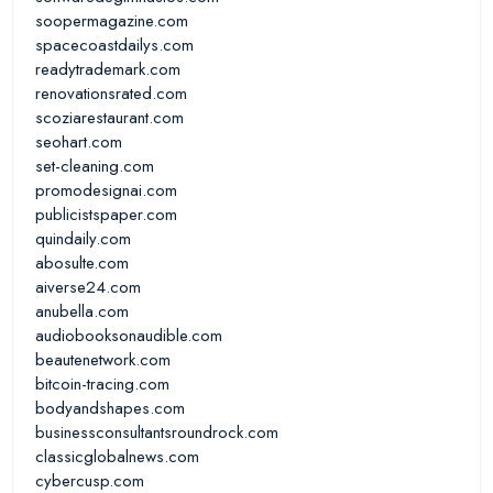
soopermagazine.com
spacecoastdailys.com
readytrademark.com
renovationsrated.com
scoziarestaurant.com
seohart.com
set-cleaning.com
promodesignai.com
publicistspaper.com
quindaily.com
abosulte.com
aiverse24.com
anubella.com
audiobooksonaudible.com
beautenetwork.com
bitcoin-tracing.com
bodyandshapes.com
businessconsultantsroundrock.com
classicglobalnews.com
cybercusp.com