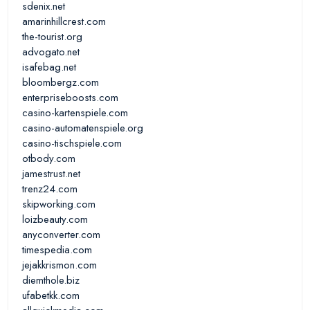
sdenix.net
amarinhillcrest.com
the-tourist.org
advogato.net
isafebag.net
bloombergz.com
enterpriseboosts.com
casino-kartenspiele.com
casino-automatenspiele.org
casino-tischspiele.com
otbody.com
jamestrust.net
trenz24.com
skipworking.com
loizbeauty.com
anyconverter.com
timespedia.com
jejakkrismon.com
diemthole.biz
ufabetkk.com