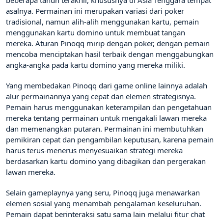
beberapa tahun terakhir, khususnya di Asia Tenggara tempat
asalnya. Permainan ini merupakan variasi dari poker
tradisional, namun alih-alih menggunakan kartu, pemain
menggunakan kartu domino untuk membuat tangan
mereka. Aturan Pinoqq mirip dengan poker, dengan pemain
mencoba menciptakan hasil terbaik dengan menggabungkan
angka-angka pada kartu domino yang mereka miliki.
Yang membedakan Pinoqq dari game online lainnya adalah
alur permainannya yang cepat dan elemen strategisnya.
Pemain harus menggunakan keterampilan dan pengetahuan
mereka tentang permainan untuk mengakali lawan mereka
dan memenangkan putaran. Permainan ini membutuhkan
pemikiran cepat dan pengambilan keputusan, karena pemain
harus terus-menerus menyesuaikan strategi mereka
berdasarkan kartu domino yang dibagikan dan pergerakan
lawan mereka.
Selain gameplaynya yang seru, Pinoqq juga menawarkan
elemen sosial yang menambah pengalaman keseluruhan.
Pemain dapat berinteraksi satu sama lain melalui fitur chat