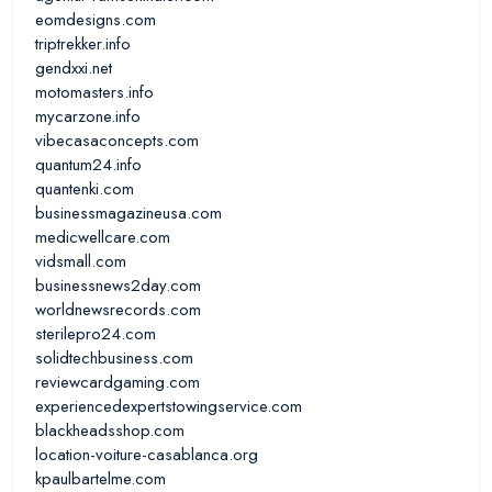
eomdesigns.com
triptrekker.info
gendxxi.net
motomasters.info
mycarzone.info
vibecasaconcepts.com
quantum24.info
quantenki.com
businessmagazineusa.com
medicwellcare.com
vidsmall.com
businessnews2day.com
worldnewsrecords.com
sterilepro24.com
solidtechbusiness.com
reviewcardgaming.com
experiencedexpertstowingservice.com
blackheadsshop.com
location-voiture-casablanca.org
kpaulbartelme.com