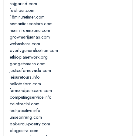
rojgarind.com
fewhour.com
18minutetimer.com
semanticseostars.com
mainstreamzone.com
growmarijuanas.com
webnshare.com
overlygeneralization.com
ethiopianetwork.org
gadgetsmesh.com
justicefornevada.com
leisuretours.info
hellotbsbro.com
farmandpetscare.com
computingservice.info
caiofracini.com
techpositive.info
unseonrang.com
pak-urdu-poetry.com
blogcetra.com