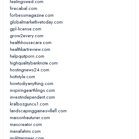
feelingswed.com
firecabal.com
forbessmagazine.com
globalmarketlivetoday.com
gpl-license.com
grow2every.com
healthhousecare.com
healthkartreview.com
helpquitporn.com
highqualitybanknote.com
hostingnews24.com
hottstyle.com
howtodiyanything.com
inspiringearthlings.com
investindependent.com
kralbozguncu1.com
landscapinggainesvillefl.com
maisonhauturier.com
mascreator.com
menafahmi.com
mukhtarmeer.com