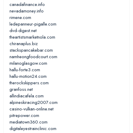
canadafinance.info
nevadamoney.info
rimene.com
ledepanneur-pigalle.com
dvd-digest.net
theartistsmarketnola.com
chiranaplus.biz
stackspancakebar.com
namheongfoodcourt.com
milanoglasgow.com
hallu-forte3.com
hallu-motion24.com
therockskippers.com
granfoss.net
allindiacafela.com
alpineskiracing2007.com
casino-vulkan-online.net
pitrepower.com
mediatown360.com
digitaleyestrainclinic.com