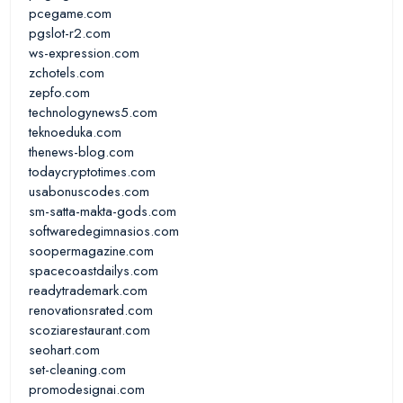
pcegame.com
pgslot-r2.com
ws-expression.com
zchotels.com
zepfo.com
technologynews5.com
teknoeduka.com
thenews-blog.com
todaycryptotimes.com
usabonuscodes.com
sm-satta-makta-gods.com
softwaredegimnasios.com
soopermagazine.com
spacecoastdailys.com
readytrademark.com
renovationsrated.com
scoziarestaurant.com
seohart.com
set-cleaning.com
promodesignai.com