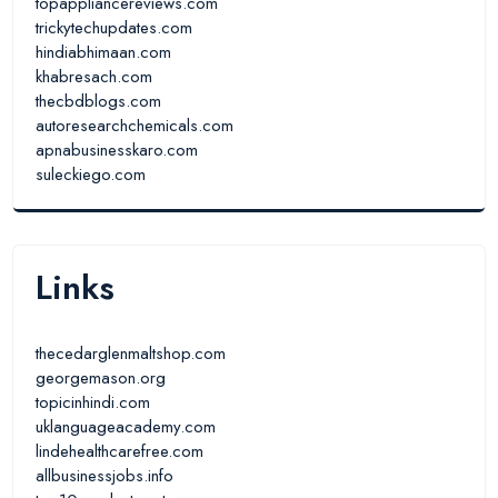
topappliancereviews.com
trickytechupdates.com
hindiabhimaan.com
khabresach.com
thecbdblogs.com
autoresearchchemicals.com
apnabusinesskaro.com
suleckiego.com
Links
thecedarglenmaltshop.com
georgemason.org
topicinhindi.com
uklanguageacademy.com
lindehealthcarefree.com
allbusinessjobs.info