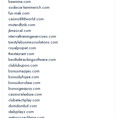
beenime.com
sodecia-kemmerich.com
fun-mak.com
casino888world.com
misterdbnb.com
jkmezcal.com
intervaltrainingexercises.com
tyestylebusinesssolutions.com
royalpoipet.com
thestaurant.com
bestlinktrackingsoftware.com
clublubupoo.com
bonusmazijeu.com
bonuskyfojea.com
bonuskorokee.com
bonusgexipoy.com
casinorelaxluxe.com
clubetechplay.com
domdombd.com
dailyplayz.com
getprocrackhere.com