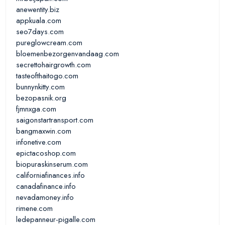
anewentity.biz
appkuala.com
seo7days.com
pureglowcream.com
bloemenbezorgenvandaag.com
secrettohairgrowth.com
tasteofthaitogo.com
bunnynkitty.com
bezopasnik.org
fjmnxga.com
saigonstartransport.com
bangmaxwin.com
infonetive.com
epictacoshop.com
biopuraskinserum.com
californiafinances.info
canadafinance.info
nevadamoney.info
rimene.com
ledepanneur-pigalle.com