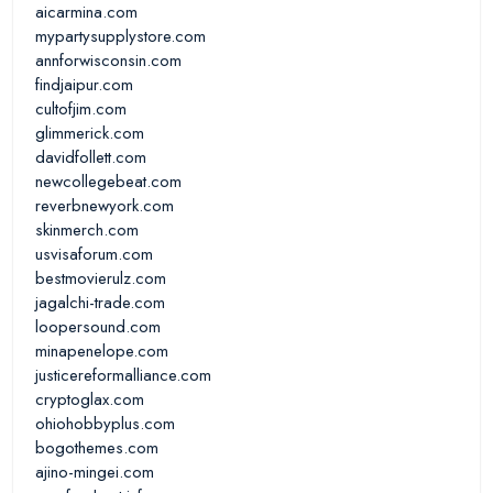
aicarmina.com
mypartysupplystore.com
annforwisconsin.com
findjaipur.com
cultofjim.com
glimmerick.com
davidfollett.com
newcollegebeat.com
reverbnewyork.com
skinmerch.com
usvisaforum.com
bestmovierulz.com
jagalchi-trade.com
loopersound.com
minapenelope.com
justicereformalliance.com
cryptoglax.com
ohiohobbyplus.com
bogothemes.com
ajino-mingei.com