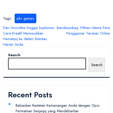
Tags:
pkv games
Post
Dari Smoothie hingga Suplemen:
Bandarjudiqq: Pilihan Utama Para
Cara Kreatif Memasukkan
Penggemar Taruhan Online
navigation
Hematqq ke dalam Rutinitas
Harian Anda
Search
Search
Recent Posts
Bebaskan Rentetan Kemenangan Anda dengan Opsi
Permainan Senjaqq yang Mendebarkan