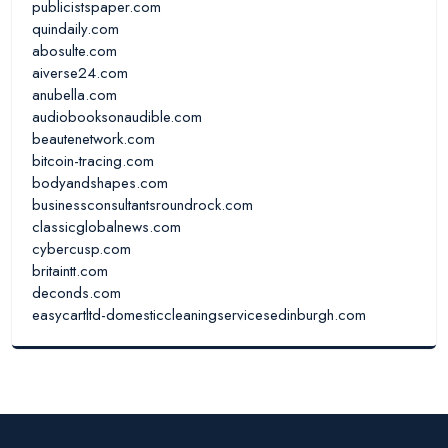
publicistspaper.com
quindaily.com
abosulte.com
aiverse24.com
anubella.com
audiobooksonaudible.com
beautenetwork.com
bitcoin-tracing.com
bodyandshapes.com
businessconsultantsroundrock.com
classicglobalnews.com
cybercusp.com
britaintt.com
deconds.com
easycartltd-domesticcleaningservicesedinburgh.com