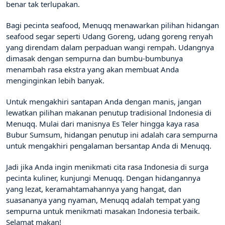
benar tak terlupakan.
Bagi pecinta seafood, Menuqq menawarkan pilihan hidangan
seafood segar seperti Udang Goreng, udang goreng renyah
yang direndam dalam perpaduan wangi rempah. Udangnya
dimasak dengan sempurna dan bumbu-bumbunya
menambah rasa ekstra yang akan membuat Anda
menginginkan lebih banyak.
Untuk mengakhiri santapan Anda dengan manis, jangan
lewatkan pilihan makanan penutup tradisional Indonesia di
Menuqq. Mulai dari manisnya Es Teler hingga kaya rasa
Bubur Sumsum, hidangan penutup ini adalah cara sempurna
untuk mengakhiri pengalaman bersantap Anda di Menuqq.
Jadi jika Anda ingin menikmati cita rasa Indonesia di surga
pecinta kuliner, kunjungi Menuqq. Dengan hidangannya
yang lezat, keramahtamahannya yang hangat, dan
suasananya yang nyaman, Menuqq adalah tempat yang
sempurna untuk menikmati masakan Indonesia terbaik.
Selamat makan!