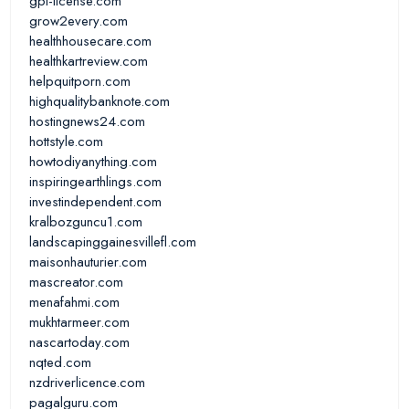
gpl-license.com
grow2every.com
healthhousecare.com
healthkartreview.com
helpquitporn.com
highqualitybanknote.com
hostingnews24.com
hottstyle.com
howtodiyanything.com
inspiringearthlings.com
investindependent.com
kralbozguncu1.com
landscapinggainesvillefl.com
maisonhauturier.com
mascreator.com
menafahmi.com
mukhtarmeer.com
nascartoday.com
nqted.com
nzdriverlicence.com
pagalguru.com