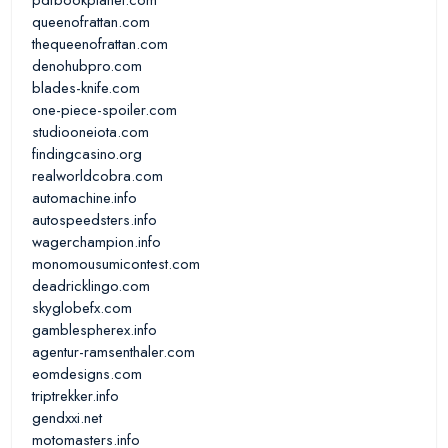
pdfbookplanet.com
queenofrattan.com
thequeenofrattan.com
denohubpro.com
blades-knife.com
one-piece-spoiler.com
studiooneiota.com
findingcasino.org
realworldcobra.com
automachine.info
autospeedsters.info
wagerchampion.info
monomousumicontest.com
deadricklingo.com
skyglobefx.com
gamblespherex.info
agentur-ramsenthaler.com
eomdesigns.com
triptrekker.info
gendxxi.net
motomasters.info