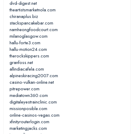
dvd-digest.net
theartistsmarketnola.com
chiranaplus.biz
stackspancakebar.com
namheongfoodcourt.com
milanoglasgow.com
hallu-forte3.com
hallu-motion24.com
therockskippers.com
granfoss.net
allindiacafela.com
alpineskiracing2007.com
casino-vulkan-online.net
pitrepower.com
mediatown360.com
digitaleyestrainclinic.com
missionposible.com
online-casinos-vegas.com
xfinityrouterlogin.com
marketingjacks.com