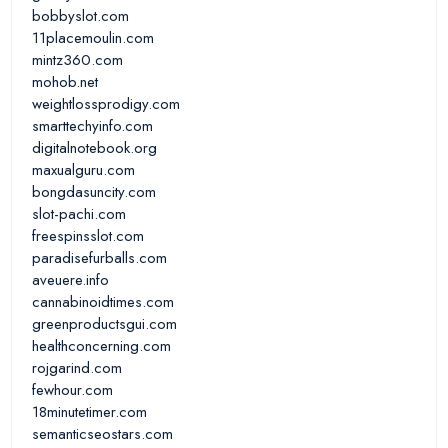
bobbyslot.com
11placemoulin.com
mintz360.com
mohob.net
weightlossprodigy.com
smarttechyinfo.com
digitalnotebook.org
maxualguru.com
bongdasuncity.com
slot-pachi.com
freespinsslot.com
paradisefurballs.com
aveuere.info
cannabinoidtimes.com
greenproductsgui.com
healthconcerning.com
rojgarind.com
fewhour.com
18minutetimer.com
semanticseostars.com