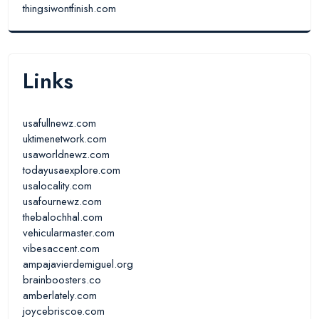
thingsiwontfinish.com
Links
usafullnewz.com
uktimenetwork.com
usaworldnewz.com
todayusaexplore.com
usalocality.com
usafournewz.com
thebalochhal.com
vehicularmaster.com
vibesaccent.com
ampajavierdemiguel.org
brainboosters.co
amberlately.com
joycebriscoe.com