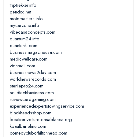
triptrekker.info
gendxxi.net
motomasters.info
mycarzone.info
vibecasaconcepts.com
quantum24.info
quantenki.com
businessmagazineusa.com
medicwellcare.com
vidsmall.com
businessnews2day.com
worldnewsrecords.com
sterilepro24.com
solidtechbusiness.com
reviewcardgaming.com
experiencedexpertstowingservice.com
blackheadsshop.com
location-voiture-casablanca.org
kpaulbartelme.com
comedyclubofhiltonhead.com