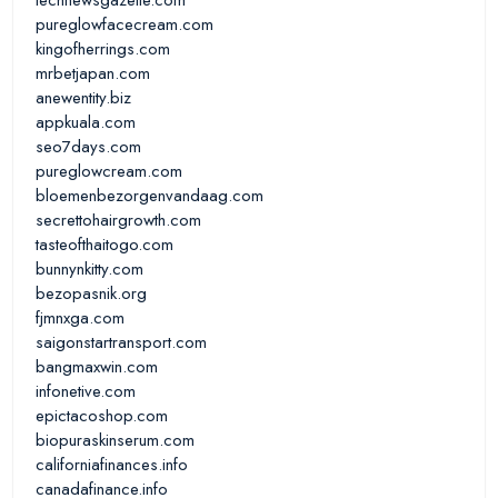
technewsgazette.com
pureglowfacecream.com
kingofherrings.com
mrbetjapan.com
anewentity.biz
appkuala.com
seo7days.com
pureglowcream.com
bloemenbezorgenvandaag.com
secrettohairgrowth.com
tasteofthaitogo.com
bunnynkitty.com
bezopasnik.org
fjmnxga.com
saigonstartransport.com
bangmaxwin.com
infonetive.com
epictacoshop.com
biopuraskinserum.com
californiafinances.info
canadafinance.info