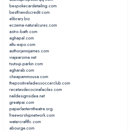
bespokecardetailing.com
bestfriendscredit.com
elibrary.biz
eczema-naturalcures.com
astro-bath.com
aghapal.com
altu-expo.com
authorjennijames.com
viajearoma.net
tsutsuji-parkin.com
agharab.com
cheapammousa.com
thepositiveladiessoccerclub.com
recetasdecocinafaciles.com
naildesignsidea.net
greatpai.com
paperlanterntheatre.org
freeworshipnetwork.com
watercraftllc.com
abourge.com