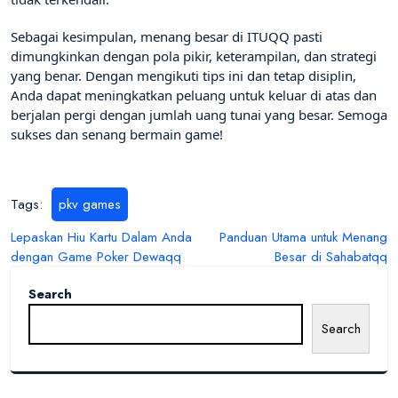
Sebagai kesimpulan, menang besar di ITUQQ pasti
dimungkinkan dengan pola pikir, keterampilan, dan strategi
yang benar. Dengan mengikuti tips ini dan tetap disiplin,
Anda dapat meningkatkan peluang untuk keluar di atas dan
berjalan pergi dengan jumlah uang tunai yang besar. Semoga
sukses dan senang bermain game!
Tags:
pkv games
Post
Lepaskan Hiu Kartu Dalam Anda
Panduan Utama untuk Menang
dengan Game Poker Dewaqq
Besar di Sahabatqq
navigation
Search
Search