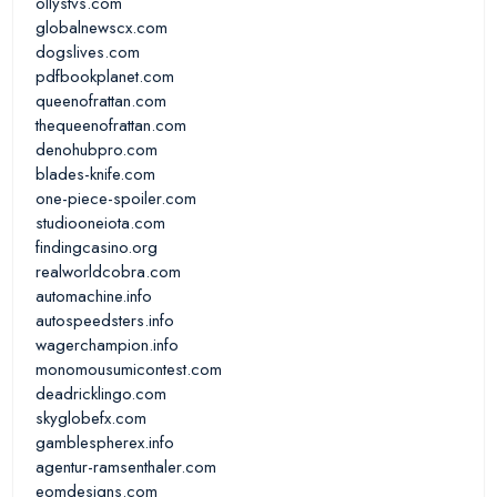
ollystvs.com
globalnewscx.com
dogslives.com
pdfbookplanet.com
queenofrattan.com
thequeenofrattan.com
denohubpro.com
blades-knife.com
one-piece-spoiler.com
studiooneiota.com
findingcasino.org
realworldcobra.com
automachine.info
autospeedsters.info
wagerchampion.info
monomousumicontest.com
deadricklingo.com
skyglobefx.com
gamblespherex.info
agentur-ramsenthaler.com
eomdesigns.com