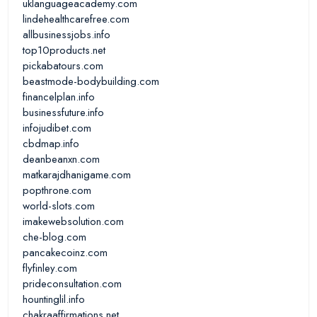
uklanguageacademy.com
lindehealthcarefree.com
allbusinessjobs.info
top10products.net
pickabatours.com
beastmode-bodybuilding.com
financelplan.info
businessfuture.info
infojudibet.com
cbdmap.info
deanbeanxn.com
matkarajdhanigame.com
popthrone.com
world-slots.com
imakewebsolution.com
che-blog.com
pancakecoinz.com
flyfinley.com
prideconsultation.com
hountinglil.info
chakraaffirmations.net