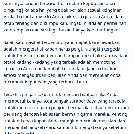
kuncinya. Jangan terburu -buru dalam keputusan atau
bingung jika ada hal yang tidak berjalan sesuai keinginan
Anda. Luangkan waktu Anda, pikirkan gerakan Anda, dan
tetap tenang dan dikumpulkan. Ingat, ini adalah permainan
keterampilan dan strategi, bukan hanya keberuntungan.
Salah satu nasihat terpenting yang dapat kami tawarkan
adalah mengetahui kapan harus pergi. Mungkin tergoda
untuk terus bermain dengan harapan membalikkan keadaan,
tetapi kadang -kadang yang terbaik adalah memotong
kerugian Anda dan kembali ke hari lain. Jangan biarkan
emosi mengaburkan penilaian Anda dan membuat Anda
membuat keputusan yang terburu -buru.
Terakhir, jangan takut untuk mencari bantuan jika Anda
membutuhkannya. Ada banyak sumber daya yang tersedia
untuk membantu para penjudi bermasalah atau mereka yang
berjuang dengan kebiasaan bermain game mereka. Penting
untuk dikenali kapan Anda mungkin memiliki masalah dan
mengambil langkah -langkah untuk mengatasinya sebelum
tidak terkendali.