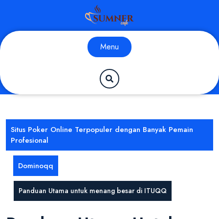
Skip
to
content
Menu
Situs Poker Online Terpopuler dengan Banyak Pemain
Profesional
Dominoqq
Panduan Utama untuk menang besar di ITUQQ