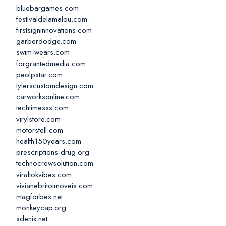
bluebargames.com
festivaldelamalou.com
firstsigninnovations.com
garberdodge.com
swim-wears.com
forgrantedmedia.com
peolpstar.com
tylerscustomdesign.com
carworksonline.com
techtimesss.com
virylstore.com
motorstell.com
health150years.com
prescriptions-drug.org
technocrewsolution.com
viraltokvibes.com
vivianebritoimoveis.com
magforbes.net
monkeycap.org
sdenix.net