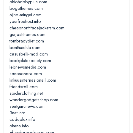
ohiohobbyplus.com
bogothemes.com
ajino-mingei.com
yourfreehost.info
cheapnorthfacejacketsm.com
gurjoshhomes.com
tombradydiet.com
bonthaiclub.com
casusbelli-mod.com
bookplatesociety.com
lebnewsmedia.com
sonosonora.com
linkuusinternasional1.com
friendsroll.com
spiderclothing.net
wondergadgetsshop.com
seatgurunews.com
3net.info
codeplex.info
okena.info
akunidpropokerqq.com