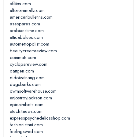
afiliixs.com
alharammallz.com
americanbulletins.com
asespares.com
arabianstime.com
atticabblues.com
autometropolist.com
beautycreamreview.com
coinmoh.com
cyclopsreview.com
dattgen.com
didoivatnang.com
dogsbarks.com
dwmsoftwarehouse.com
enjoytroyjackson.com
epicaimbots.com
etech4news.com
expresspsychedelicsshop.com
fashionistani.com
feelingswed.com