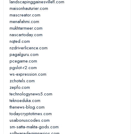
landscapinggainesvillefl.com
maisonhauturier.com
mascreator.com
menafahmi.com
mukhtarmeer.com
nascartoday.com
nqted.com
nzdriverlicence.com
pagalguru.com
pcegame.com
pgslot-r2.com
ws-expression.com
zchotels.com
zepfo.com
technologynews5.com
teknoeduka.com
thenews-blog.com
todaycryptotimes.com
usabonuscodes.com
sm-satta-makta-gods.com
softwaredegimnasios.com