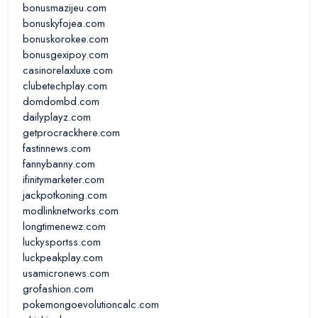
bonusmazijeu.com
bonuskyfojea.com
bonuskorokee.com
bonusgexipoy.com
casinorelaxluxe.com
clubetechplay.com
domdombd.com
dailyplayz.com
getprocrackhere.com
fastinnews.com
fannybanny.com
ifinitymarketer.com
jackpotkoning.com
modlinknetworks.com
longtimenewz.com
luckysportss.com
luckpeakplay.com
usamicronews.com
grofashion.com
pokemongoevolutioncalc.com