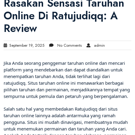
Rasakan Sensasi Taruhan
Online Di Ratujudiqq: A
Review
September 19, 2025
No Comments
admin
Jika Anda seorang penggemar taruhan online dan mencari
platform yang mendebarkan dan dapat diandalkan untuk
menempatkan taruhan Anda, tidak terlihat lagi dari
ratujudiqq. Situs taruhan online ini menawarkan berbagai
pilihan taruhan dan permainan, menjadikannya tempat yang
sempurna untuk pemula dan petaruh yang berpengalaman.
Salah satu hal yang membedakan Ratujudiqq dari situs
taruhan online lainnya adalah antarmuka yang ramah
pengguna. Situs ini mudah dinavigasi, membuatnya mudah
untuk menemukan permainan dan taruhan yang Anda cari.