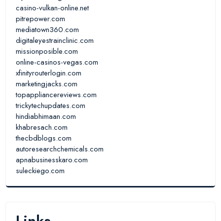
casino-vulkan-online.net
pitrepower.com
mediatown360.com
digitaleyestrainclinic.com
missionposible.com
online-casinos-vegas.com
xfinityrouterlogin.com
marketingjacks.com
topappliancereviews.com
trickytechupdates.com
hindiabhimaan.com
khabresach.com
thecbdblogs.com
autoresearchchemicals.com
apnabusinesskaro.com
suleckiego.com
Links