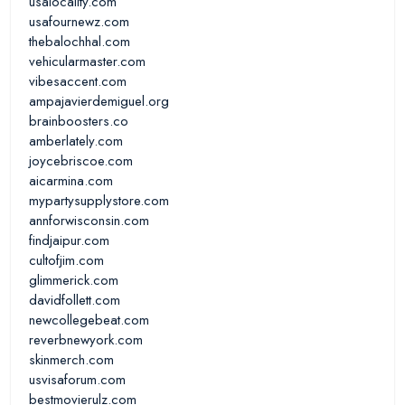
usalocality.com
usafournewz.com
thebalochhal.com
vehicularmaster.com
vibesaccent.com
ampajavierdemiguel.org
brainboosters.co
amberlately.com
joycebriscoe.com
aicarmina.com
mypartysupplystore.com
annforwisconsin.com
findjaipur.com
cultofjim.com
glimmerick.com
davidfollett.com
newcollegebeat.com
reverbnewyork.com
skinmerch.com
usvisaforum.com
bestmovierulz.com