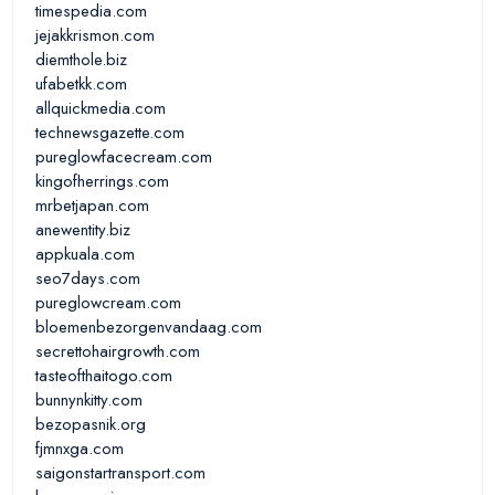
timespedia.com
jejakkrismon.com
diemthole.biz
ufabetkk.com
allquickmedia.com
technewsgazette.com
pureglowfacecream.com
kingofherrings.com
mrbetjapan.com
anewentity.biz
appkuala.com
seo7days.com
pureglowcream.com
bloemenbezorgenvandaag.com
secrettohairgrowth.com
tasteofthaitogo.com
bunnynkitty.com
bezopasnik.org
fjmnxga.com
saigonstartransport.com