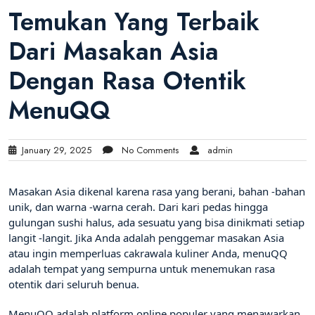
Temukan Yang Terbaik
Dari Masakan Asia
Dengan Rasa Otentik
MenuQQ
January 29, 2025
No Comments
admin
Masakan Asia dikenal karena rasa yang berani, bahan -bahan
unik, dan warna -warna cerah. Dari kari pedas hingga
gulungan sushi halus, ada sesuatu yang bisa dinikmati setiap
langit -langit. Jika Anda adalah penggemar masakan Asia
atau ingin memperluas cakrawala kuliner Anda, menuQQ
adalah tempat yang sempurna untuk menemukan rasa
otentik dari seluruh benua.
MenuQQ adalah platform online populer yang menawarkan