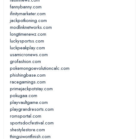
fastinnews.com
fannybanny.com
ifinitymarketer.com
jackpotkoning.com
modlinknetworks.com
longtimenewz.com
luckysportss.com
luckpeakplay.com
usamicronews.com
grofashion.com
pokemongoevolutioncalc.com
phishingbase.com
racegamings.com
primejackpotstay.com
pokugaa.com
playvaultgame.com
playgrandresorts.com
romsportal.com
sportsdocfestival.com
shestylestore.com
thingsiwontfinish.com