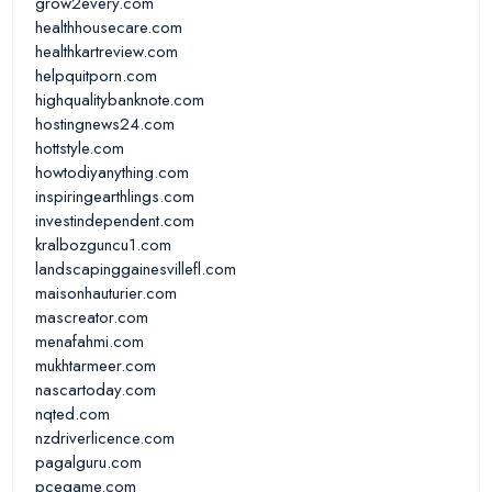
grow2every.com
healthhousecare.com
healthkartreview.com
helpquitporn.com
highqualitybanknote.com
hostingnews24.com
hottstyle.com
howtodiyanything.com
inspiringearthlings.com
investindependent.com
kralbozguncu1.com
landscapinggainesvillefl.com
maisonhauturier.com
mascreator.com
menafahmi.com
mukhtarmeer.com
nascartoday.com
nqted.com
nzdriverlicence.com
pagalguru.com
pcegame.com