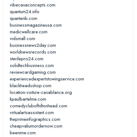
vibecasaconcepts.com
quantum24.info
quantenki.com
businessmagazineusa.com
medicwellcare.com
vidsmall.com
businessnews2day.com
worldnewsrecords.com
sterilepro24.com
solidtechbusiness.com
reviewcardgaming.com
experiencedexpertstowingservice.com
blackheadsshop.com
location-voiture-casablanca.org
kpaulbartelme.com
comedyclubofhiltonhead.com
virtualartsassistant.com
theprimeinfographics.com
cheapvaliumordernow.com
beenime.com