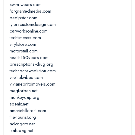
swim-wears.com
forgrantedmedia.com
peolpstar.com
tylerscustomdesign.com
carworksonline.com
techtimesss.com
virylstore.com
motorstell.com
health150years.com
prescriptions-drug.org
technocrewsolution.com
viraltokvibes.com
vivianebritoimoveis.com
magforbes.net
monkeycap.org
sdenix.net
amarinhillcrest.com
the-tourist.org
advogato.net
isafebag.net