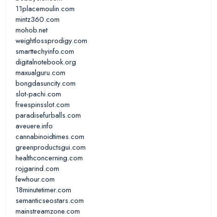
11placemoulin.com
mintz360.com
mohob.net
weightlossprodigy.com
smarttechyinfo.com
digitalnotebook.org
maxualguru.com
bongdasuncity.com
slot-pachi.com
freespinsslot.com
paradisefurballs.com
aveuere.info
cannabinoidtimes.com
greenproductsgui.com
healthconcerning.com
rojgarind.com
fewhour.com
18minutetimer.com
semanticseostars.com
mainstreamzone.com