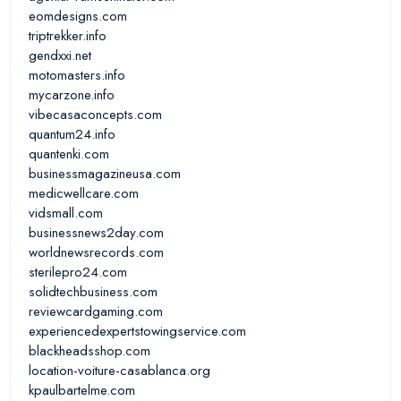
eomdesigns.com
triptrekker.info
gendxxi.net
motomasters.info
mycarzone.info
vibecasaconcepts.com
quantum24.info
quantenki.com
businessmagazineusa.com
medicwellcare.com
vidsmall.com
businessnews2day.com
worldnewsrecords.com
sterilepro24.com
solidtechbusiness.com
reviewcardgaming.com
experiencedexpertstowingservice.com
blackheadsshop.com
location-voiture-casablanca.org
kpaulbartelme.com