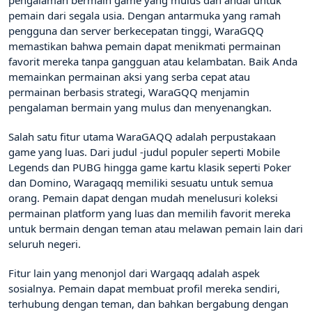
pengalaman bermain game yang mulus dan andal untuk
pemain dari segala usia. Dengan antarmuka yang ramah
pengguna dan server berkecepatan tinggi, WaraGQQ
memastikan bahwa pemain dapat menikmati permainan
favorit mereka tanpa gangguan atau kelambatan. Baik Anda
memainkan permainan aksi yang serba cepat atau
permainan berbasis strategi, WaraGQQ menjamin
pengalaman bermain yang mulus dan menyenangkan.
Salah satu fitur utama WaraGAQQ adalah perpustakaan
game yang luas. Dari judul -judul populer seperti Mobile
Legends dan PUBG hingga game kartu klasik seperti Poker
dan Domino, Waragaqq memiliki sesuatu untuk semua
orang. Pemain dapat dengan mudah menelusuri koleksi
permainan platform yang luas dan memilih favorit mereka
untuk bermain dengan teman atau melawan pemain lain dari
seluruh negeri.
Fitur lain yang menonjol dari Wargaqq adalah aspek
sosialnya. Pemain dapat membuat profil mereka sendiri,
terhubung dengan teman, dan bahkan bergabung dengan