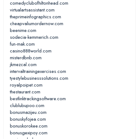
comedyclubofhiltonhead.com
virtualartsassistant.com
theprimeinfographics.com
cheapvaliumordernow.com
beenime.com
sodecia-kemmerich.com
fun-mak.com
casino888world.com
misterdbnb.com
jkmezcal.com
intervaltrainingexercises.com
tyestylebusinesssolutions.com
royalpoipet.com
thestaurant.com
bestlinktrackingsoftware.com
clublubupoo.com
bonusmazijeu.com
bonuskyfojea.com
bonuskorokee.com
bonusgexipoy.com