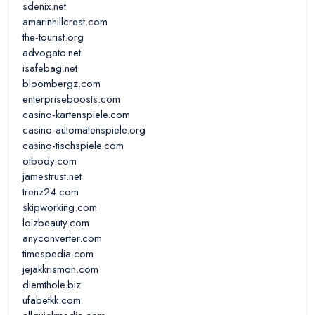
sdenix.net
amarinhillcrest.com
the-tourist.org
advogato.net
isafebag.net
bloombergz.com
enterpriseboosts.com
casino-kartenspiele.com
casino-automatenspiele.org
casino-tischspiele.com
otbody.com
jamestrust.net
trenz24.com
skipworking.com
loizbeauty.com
anyconverter.com
timespedia.com
jejakkrismon.com
diemthole.biz
ufabetkk.com