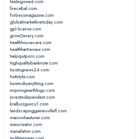
feelingswed.com
firecabal.com
forbessmagazine.com
globalmarketlivetoday.com
gpl-license.com
grow2every.com
healthhousecare.com
healthkartreview.com
helpquitporn.com
highqualitybanknote.com
hostingnews24.com
hottstyle.com
howtodiyanything.com
inspiringearthlings.com
investindependent.com
kralbozguncu1.com
landscapinggainesvillefl.com
maisonhauturier.com
mascreator.com
menafahmi.com
mukhtarmeer.com