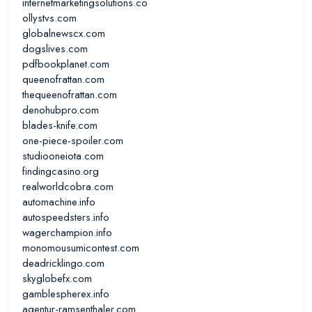
internetmarketingsolutions.co
ollystvs.com
globalnewscx.com
dogslives.com
pdfbookplanet.com
queenofrattan.com
thequeenofrattan.com
denohubpro.com
blades-knife.com
one-piece-spoiler.com
studiooneiota.com
findingcasino.org
realworldcobra.com
automachine.info
autospeedsters.info
wagerchampion.info
monomousumicontest.com
deadricklingo.com
skyglobefx.com
gamblespherex.info
agentur-ramsenthaler.com