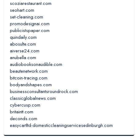
scoziarestaurant.com
seohart.com
set-cleaning.com
promodesignai.com
publicistspaper.com
quindaily.com
abosulte.com
aiverse24.com
anubella.com
audiobooksonaudible.com
beautenetwork.com
bitcoin-tracing.com
bodyandshapes.com
businessconsultantsroundrock.com
classicglobalnews.com
cybercusp.com
britaintt.com
deconds.com
easycartltd-domesticcleaningservicesedinburgh.com