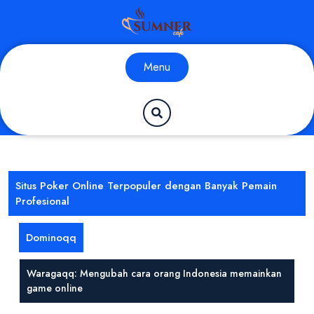
Skip
to
content
Menu
Situs Poker Online Terpopuler dengan Banyak Pemain
Profesional
Dominoqq
Waragaqq: Mengubah cara orang Indonesia memainkan
game online