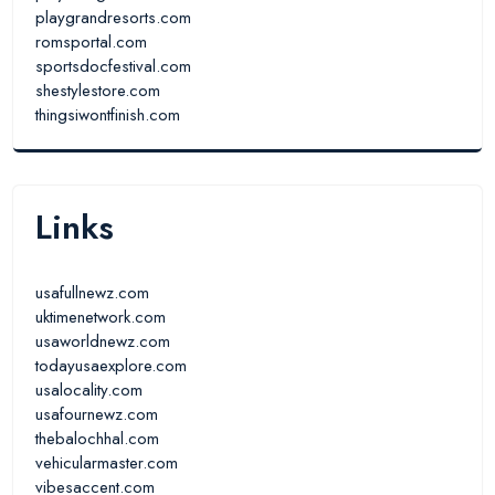
playgrandresorts.com
romsportal.com
sportsdocfestival.com
shestylestore.com
thingsiwontfinish.com
Links
usafullnewz.com
uktimenetwork.com
usaworldnewz.com
todayusaexplore.com
usalocality.com
usafournewz.com
thebalochhal.com
vehicularmaster.com
vibesaccent.com