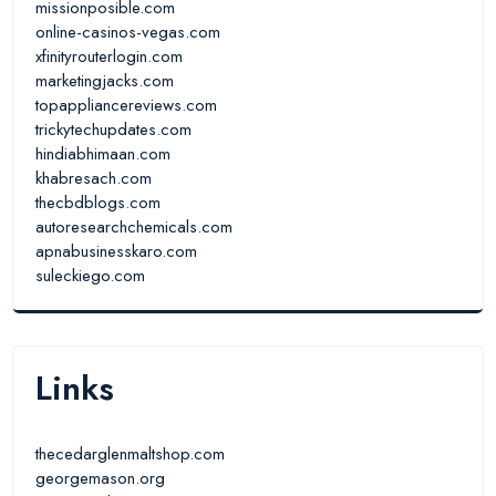
missionposible.com
online-casinos-vegas.com
xfinityrouterlogin.com
marketingjacks.com
topappliancereviews.com
trickytechupdates.com
hindiabhimaan.com
khabresach.com
thecbdblogs.com
autoresearchchemicals.com
apnabusinesskaro.com
suleckiego.com
Links
thecedarglenmaltshop.com
georgemason.org