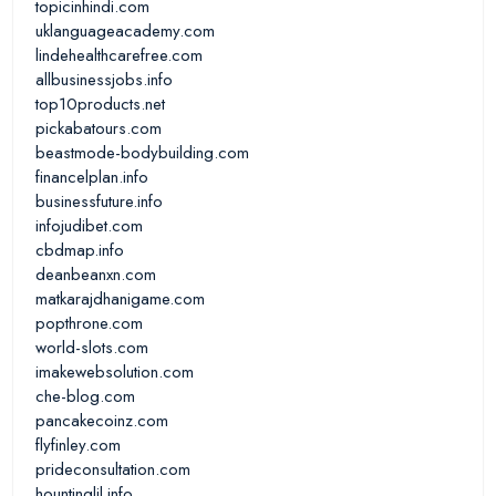
topicinhindi.com
uklanguageacademy.com
lindehealthcarefree.com
allbusinessjobs.info
top10products.net
pickabatours.com
beastmode-bodybuilding.com
financelplan.info
businessfuture.info
infojudibet.com
cbdmap.info
deanbeanxn.com
matkarajdhanigame.com
popthrone.com
world-slots.com
imakewebsolution.com
che-blog.com
pancakecoinz.com
flyfinley.com
prideconsultation.com
hountinglil.info