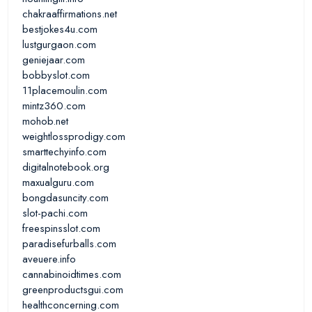
chakraaffirmations.net
bestjokes4u.com
lustgurgaon.com
geniejaar.com
bobbyslot.com
11placemoulin.com
mintz360.com
mohob.net
weightlossprodigy.com
smarttechyinfo.com
digitalnotebook.org
maxualguru.com
bongdasuncity.com
slot-pachi.com
freespinsslot.com
paradisefurballs.com
aveuere.info
cannabinoidtimes.com
greenproductsgui.com
healthconcerning.com