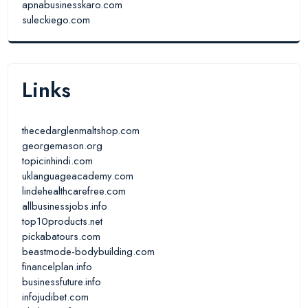
apnabusinesskaro.com
suleckiego.com
Links
thecedarglenmaltshop.com
georgemason.org
topicinhindi.com
uklanguageacademy.com
lindehealthcarefree.com
allbusinessjobs.info
top10products.net
pickabatours.com
beastmode-bodybuilding.com
financelplan.info
businessfuture.info
infojudibet.com