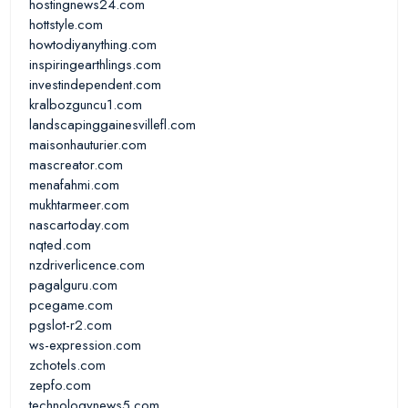
hostingnews24.com
hottstyle.com
howtodiyanything.com
inspiringearthlings.com
investindependent.com
kralbozguncu1.com
landscapinggainesvillefl.com
maisonhauturier.com
mascreator.com
menafahmi.com
mukhtarmeer.com
nascartoday.com
nqted.com
nzdriverlicence.com
pagalguru.com
pcegame.com
pgslot-r2.com
ws-expression.com
zchotels.com
zepfo.com
technologynews5.com