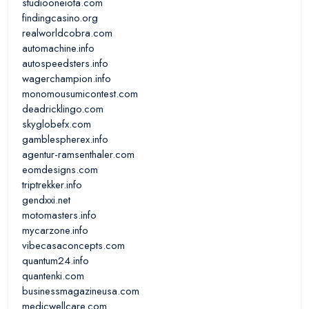
studiooneiota.com
findingcasino.org
realworldcobra.com
automachine.info
autospeedsters.info
wagerchampion.info
monomousumicontest.com
deadricklingo.com
skyglobefx.com
gamblespherex.info
agentur-ramsenthaler.com
eomdesigns.com
triptrekker.info
gendxxi.net
motomasters.info
mycarzone.info
vibecasaconcepts.com
quantum24.info
quantenki.com
businessmagazineusa.com
medicwellcare.com