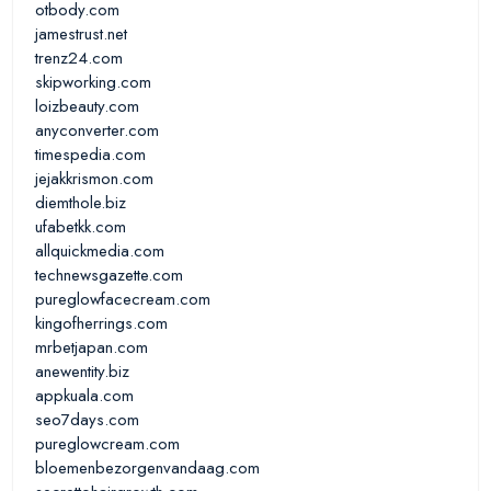
otbody.com
jamestrust.net
trenz24.com
skipworking.com
loizbeauty.com
anyconverter.com
timespedia.com
jejakkrismon.com
diemthole.biz
ufabetkk.com
allquickmedia.com
technewsgazette.com
pureglowfacecream.com
kingofherrings.com
mrbetjapan.com
anewentity.biz
appkuala.com
seo7days.com
pureglowcream.com
bloemenbezorgenvandaag.com