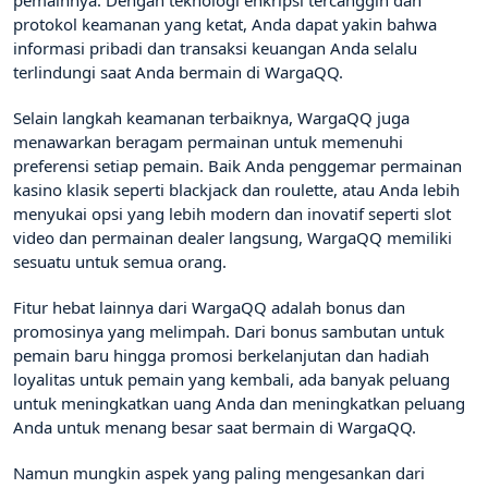
pemainnya. Dengan teknologi enkripsi tercanggih dan
protokol keamanan yang ketat, Anda dapat yakin bahwa
informasi pribadi dan transaksi keuangan Anda selalu
terlindungi saat Anda bermain di WargaQQ.
Selain langkah keamanan terbaiknya, WargaQQ juga
menawarkan beragam permainan untuk memenuhi
preferensi setiap pemain. Baik Anda penggemar permainan
kasino klasik seperti blackjack dan roulette, atau Anda lebih
menyukai opsi yang lebih modern dan inovatif seperti slot
video dan permainan dealer langsung, WargaQQ memiliki
sesuatu untuk semua orang.
Fitur hebat lainnya dari WargaQQ adalah bonus dan
promosinya yang melimpah. Dari bonus sambutan untuk
pemain baru hingga promosi berkelanjutan dan hadiah
loyalitas untuk pemain yang kembali, ada banyak peluang
untuk meningkatkan uang Anda dan meningkatkan peluang
Anda untuk menang besar saat bermain di WargaQQ.
Namun mungkin aspek yang paling mengesankan dari