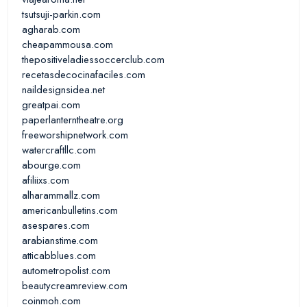
tsutsuji-parkin.com
agharab.com
cheapammousa.com
thepositiveladiessoccerclub.com
recetasdecocinafaciles.com
naildesignsidea.net
greatpai.com
paperlanterntheatre.org
freeworshipnetwork.com
watercraftllc.com
abourge.com
afiliixs.com
alharammallz.com
americanbulletins.com
asespares.com
arabianstime.com
atticabblues.com
autometropolist.com
beautycreamreview.com
coinmoh.com