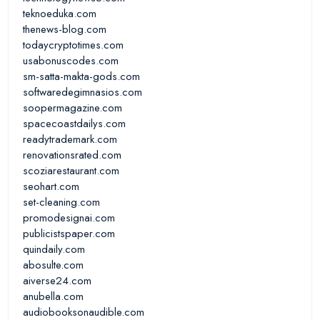
teknoeduka.com
thenews-blog.com
todaycryptotimes.com
usabonuscodes.com
sm-satta-makta-gods.com
softwaredegimnasios.com
soopermagazine.com
spacecoastdailys.com
readytrademark.com
renovationsrated.com
scoziarestaurant.com
seohart.com
set-cleaning.com
promodesignai.com
publicistspaper.com
quindaily.com
abosulte.com
aiverse24.com
anubella.com
audiobooksonaudible.com