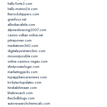
hallu-forte3.com
hallu-motion24.com
therockskippers.com
granfoss.net
allindiacafela.com
alpineskiracing2007.com
casino-vulkan-online.net
pitrepower.com
mediatown360.com
digitaleyestrainclinic.com
missionposible.com
online-casinos-vegas.com
xfinityrouterlogin.com
marketingjacks.com
topappliancereviews.com
trickytechupdates.com
hindiabhimaan.com
khabresach.com
thecbdblogs.com
autoresearchchemicals.com