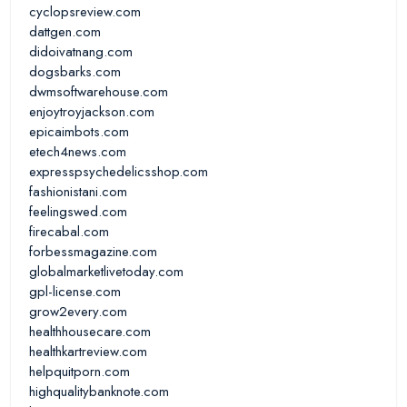
cyclopsreview.com
dattgen.com
didoivatnang.com
dogsbarks.com
dwmsoftwarehouse.com
enjoytroyjackson.com
epicaimbots.com
etech4news.com
expresspsychedelicsshop.com
fashionistani.com
feelingswed.com
firecabal.com
forbessmagazine.com
globalmarketlivetoday.com
gpl-license.com
grow2every.com
healthhousecare.com
healthkartreview.com
helpquitporn.com
highqualitybanknote.com