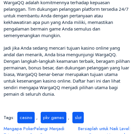
WargaQQ adalah komitmennya terhadap kepuasan
pelanggan. Tim dukungan pelanggan platform tersedia 24/7
untuk membantu Anda dengan pertanyaan atau
kekhawatiran apa pun yang Anda miliki, memastikan
pengalaman bermain game Anda semulus dan
semenyenangkan mungkin.
Jadi jika Anda sedang mencari tujuan kasino online yang
andal dan menarik, Anda bisa mengunjungi WargaQQ.
Dengan langkah-langkah keamanan terbaik, beragam pilihan
permainan, bonus besar, dan dukungan pelanggan yang luar
biasa, WargaQQ benar-benar merupakan tujuan utama
untuk kesenangan kasino online. Daftar hari ini dan lihat
sendiri mengapa WargaQQ menjadi pilihan utama bagi
pemain di seluruh dunia.
Tags:
casino
,
pkv games
,
slot
Post
Mengapa PokerPelangi Menjadi
Bersiaplah untuk Naik Level: