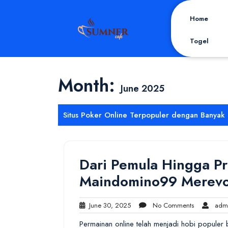
Skip
to
Home
content
Togel
Month:
June 2025
Situs Poker Online Terpopuler dengan Banyak 
Dari Pemula Hingga P
Maindomino99 Merevo
June
No
June 30, 2025
No Comments
adm
30,
Comments
Permainan online telah menjadi hobi populer
2025