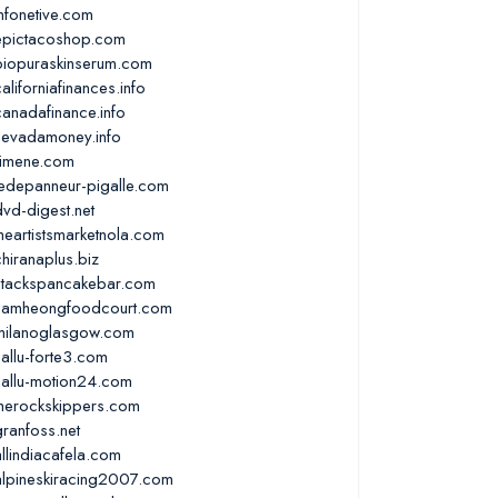
infonetive.com
epictacoshop.com
biopuraskinserum.com
aliforniafinances.info
canadafinance.info
nevadamoney.info
rimene.com
ledepanneur-pigalle.com
dvd-digest.net
theartistsmarketnola.com
chiranaplus.biz
stackspancakebar.com
namheongfoodcourt.com
milanoglasgow.com
hallu-forte3.com
hallu-motion24.com
therockskippers.com
granfoss.net
allindiacafela.com
alpineskiracing2007.com