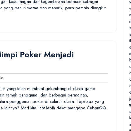
gan kesenangan dan kegembiraan bermain sebagai
nya yang penuh warna dan menarik, para pemain diangkut
t
mpi Poker Menjadi
admin
in
ler yang telah membuat gelombang di dunia game
sain ramah pengguna, dan berbagai permainan,
j
tara penggemar poker di seluruh dunia. Tapi apa yang
 lainnya? Mari kita lihat lebih dekat mengapa CebanQQ