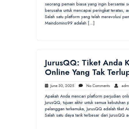
seorang pemain biasa yang ingin bersantai se
berusaha untuk mencapai peringkat teratas, 
Salah satu platform yang telah merevolusi 
Maindomino99 adalah […]
JurusQQ: Tiket Anda 
Online Yang Tak Terlu
June
No
June 30, 2025
No Comments
adm
30,
Comments
Apakah Anda mencari platform perjudian onlin
2025
JurusQQ, tujuan akhir untuk semua kebutuhan
pelanggan terkemuka, JurusQQ adalah tiket A
Salah satu daya tarik terbesar dari JurusQQ