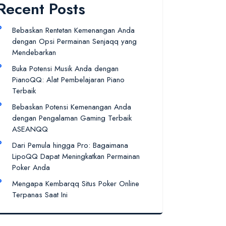
Recent Posts
Bebaskan Rentetan Kemenangan Anda
dengan Opsi Permainan Senjaqq yang
Mendebarkan
Buka Potensi Musik Anda dengan
PianoQQ: Alat Pembelajaran Piano
Terbaik
Bebaskan Potensi Kemenangan Anda
dengan Pengalaman Gaming Terbaik
ASEANQQ
Dari Pemula hingga Pro: Bagaimana
LipoQQ Dapat Meningkatkan Permainan
Poker Anda
Mengapa Kembarqq Situs Poker Online
Terpanas Saat Ini