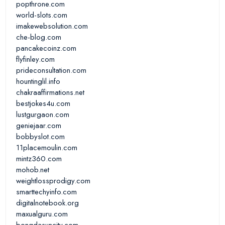
popthrone.com
world-slots.com
imakewebsolution.com
che-blog.com
pancakecoinz.com
flyfinley.com
prideconsultation.com
hountinglil.info
chakraaffirmations.net
bestjokes4u.com
lustgurgaon.com
geniejaar.com
bobbyslot.com
11placemoulin.com
mintz360.com
mohob.net
weightlossprodigy.com
smarttechyinfo.com
digitalnotebook.org
maxualguru.com