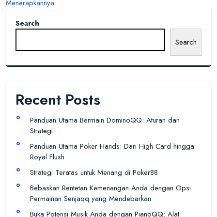
navigation
Menerapkannya
Search
Search
Recent Posts
Panduan Utama Bermain DominoQQ: Aturan dan
Strategi
Panduan Utama Poker Hands: Dari High Card hingga
Royal Flush
Strategi Teratas untuk Menang di Poker88
Bebaskan Rentetan Kemenangan Anda dengan Opsi
Permainan Senjaqq yang Mendebarkan
Buka Potensi Musik Anda dengan PianoQQ: Alat