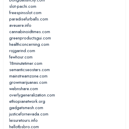
bongdasuncity.com
slot-pachi.com
freespinsslot.com
paradisefurballs.com
aveuere.info
cannabinoidtimes.com
greenproductsgui.com
healthconcerning.com
rojgarind.com
fewhour.com
18minutetimer.com
semanticseostars.com
mainstreamzone.com
growmarijuanas.com
webnshare.com
overlygeneralization.com
ethiopianetwork.org
gadgetsmesh.com
justicefornevada.com
leisuretours.info
hellotbsbro.com