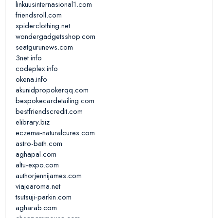
linkuusinternasional1.com
friendsroll.com
spiderclothing.net
wondergadgetsshop.com
seatgurunews.com
3net.info
codeplex.info
okena.info
akunidpropokerqq.com
bespokecardetailing.com
bestfriendscredit.com
elibrary.biz
eczema-naturalcures.com
astro-bath.com
aghapal.com
altu-expo.com
authorjennijames.com
viajearoma.net
tsutsuji-parkin.com
agharab.com