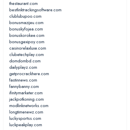
thestaurant.com
bestlinktrackingsoftware.com
clublubupoo.com
bonusmazijeu.com
bonuskyfojea.com
bonuskorokee.com
bonusgexipoy.com
casinorelaxluxe.com
clubetechplay.com
domdombd.com
dailyplayz.com
getprocrackhere.com
fastinnews.com
fannybanny.com
ifinitymarketer.com
jackpotkoning.com
modlinknetworks.com
longtimenewz.com
luckysportss.com
luckpeakplay.com