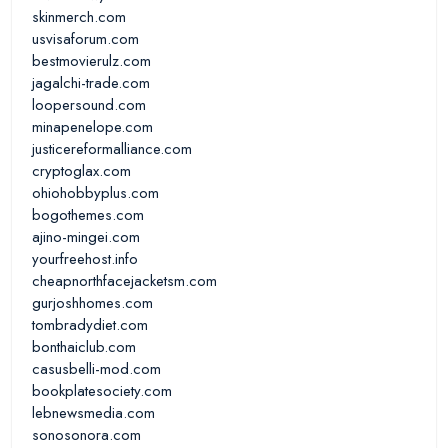
skinmerch.com
usvisaforum.com
bestmovierulz.com
jagalchi-trade.com
loopersound.com
minapenelope.com
justicereformalliance.com
cryptoglax.com
ohiohobbyplus.com
bogothemes.com
ajino-mingei.com
yourfreehost.info
cheapnorthfacejacketsm.com
gurjoshhomes.com
tombradydiet.com
bonthaiclub.com
casusbelli-mod.com
bookplatesociety.com
lebnewsmedia.com
sonosonora.com