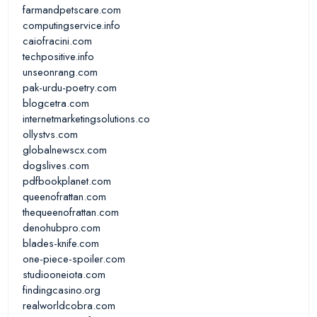
farmandpetscare.com
computingservice.info
caiofracini.com
techpositive.info
unseonrang.com
pak-urdu-poetry.com
blogcetra.com
internetmarketingsolutions.co
ollystvs.com
globalnewscx.com
dogslives.com
pdfbookplanet.com
queenofrattan.com
thequeenofrattan.com
denohubpro.com
blades-knife.com
one-piece-spoiler.com
studiooneiota.com
findingcasino.org
realworldcobra.com