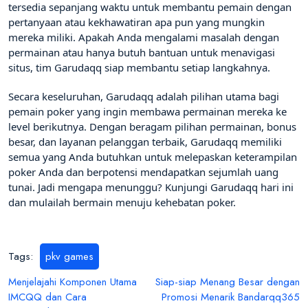
tersedia sepanjang waktu untuk membantu pemain dengan
pertanyaan atau kekhawatiran apa pun yang mungkin
mereka miliki. Apakah Anda mengalami masalah dengan
permainan atau hanya butuh bantuan untuk menavigasi
situs, tim Garudaqq siap membantu setiap langkahnya.
Secara keseluruhan, Garudaqq adalah pilihan utama bagi
pemain poker yang ingin membawa permainan mereka ke
level berikutnya. Dengan beragam pilihan permainan, bonus
besar, dan layanan pelanggan terbaik, Garudaqq memiliki
semua yang Anda butuhkan untuk melepaskan keterampilan
poker Anda dan berpotensi mendapatkan sejumlah uang
tunai. Jadi mengapa menunggu? Kunjungi Garudaqq hari ini
dan mulailah bermain menuju kehebatan poker.
Tags:
pkv games
Post
Menjelajahi Komponen Utama
Siap-siap Menang Besar dengan
IMCQQ dan Cara
Promosi Menarik Bandarqq365