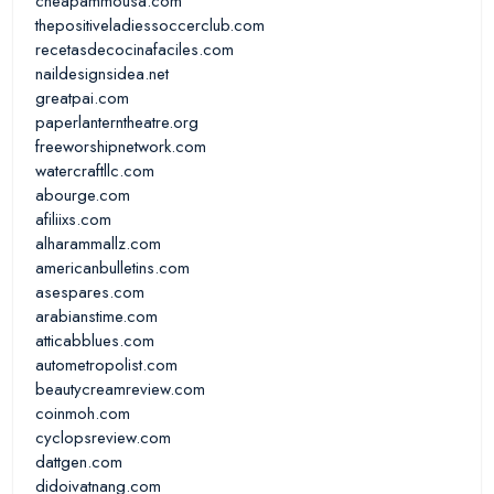
cheapammousa.com
thepositiveladiessoccerclub.com
recetasdecocinafaciles.com
naildesignsidea.net
greatpai.com
paperlanterntheatre.org
freeworshipnetwork.com
watercraftllc.com
abourge.com
afiliixs.com
alharammallz.com
americanbulletins.com
asespares.com
arabianstime.com
atticabblues.com
autometropolist.com
beautycreamreview.com
coinmoh.com
cyclopsreview.com
dattgen.com
didoivatnang.com