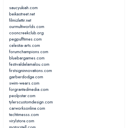
saucyukiah.com
beikastreet.net
filmizlettir.net
ourmultiworlds.com
cooncreekclub.org
pegpufftimes.com
celestia-arts.com
forumchampions.com
bluebargames.com
festivaldelamalou.com
firstsigninnovations.com
garberdodge.com
swim-wears.com
forgrantedmedia.com
peolpstar.com
tylerscustomdesign.com
carworksonline.com
techtimesss.com
virylstore.com
motorstell.com