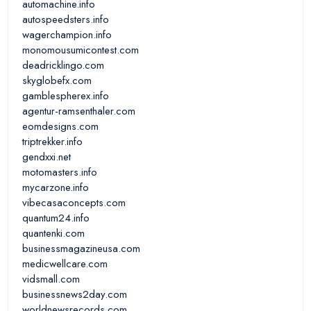
automachine.info
autospeedsters.info
wagerchampion.info
monomousumicontest.com
deadricklingo.com
skyglobefx.com
gamblespherex.info
agentur-ramsenthaler.com
eomdesigns.com
triptrekker.info
gendxxi.net
motomasters.info
mycarzone.info
vibecasaconcepts.com
quantum24.info
quantenki.com
businessmagazineusa.com
medicwellcare.com
vidsmall.com
businessnews2day.com
worldnewsrecords.com