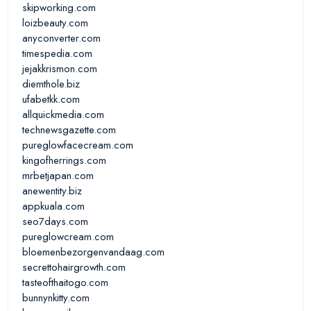
skipworking.com
loizbeauty.com
anyconverter.com
timespedia.com
jejakkrismon.com
diemthole.biz
ufabetkk.com
allquickmedia.com
technewsgazette.com
pureglowfacecream.com
kingofherrings.com
mrbetjapan.com
anewentity.biz
appkuala.com
seo7days.com
pureglowcream.com
bloemenbezorgenvandaag.com
secrettohairgrowth.com
tasteofthaitogo.com
bunnynkitty.com